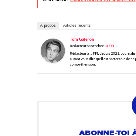
À propos
Articles récents
Tom Galeron
Rédacteur sport
chez
La FFL
Rédacteur à la FFL depuis 2021. Journaliste 
autant vous dire qu'il est préférable de n
compréhension.
ABONNE-TOI À