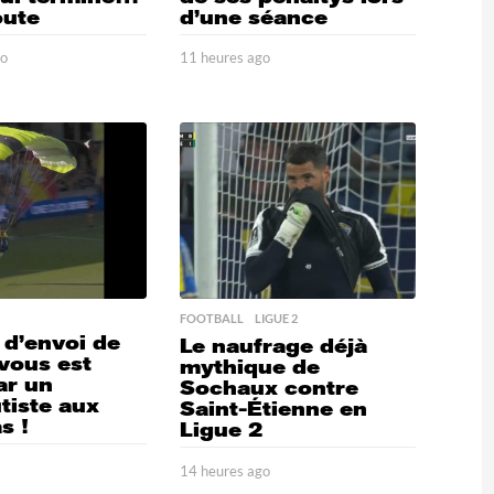
oute
d’une séance
go
4
11 heures ago
1
3
1
m
h
i
e
n
u
u
r
t
e
e
s
s
a
a
g
g
o
o
FOOTBALL
,
LIGUE 2
 d’envoi de
Le naufrage déjà
 vous est
mythique de
ar un
Sochaux contre
tiste aux
Saint-Étienne en
s !
Ligue 2
o
1
14 heures ago
1
3
4