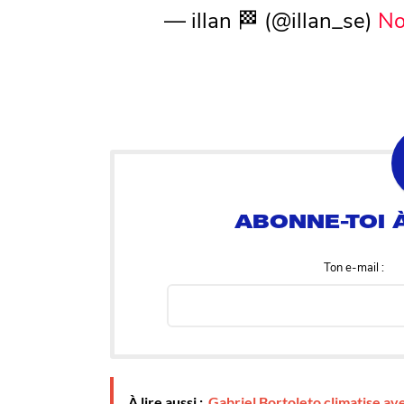
— illan 🏁 (@illan_se)
No
Ton e-mail :
À lire aussi :
Gabriel Bortoleto climatise av