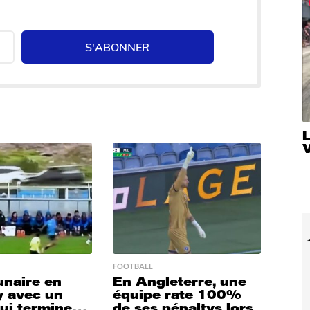
S'ABONNER
V
FOOTBALL
unaire en
En Angleterre, une
 avec un
équipe rate 100%
qui termine…
de ses pénaltys lors