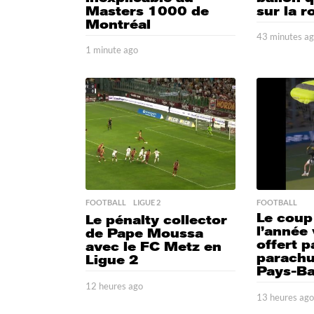
Masters 1000 de
sur la r
Montréal
43 minutes a
1 minute ago
1
m
i
n
u
t
e
a
g
o
FOOTBALL
,
LIGUE 2
FOOTBALL
Le coup
Le pénalty collector
l’année
de Pape Moussa
offert p
avec le FC Metz en
parachu
Ligue 2
Pays-Ba
12 heures ago
1
13 heures ag
2
h