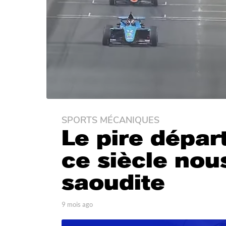
SPORTS MÉCANIQUES
9
Le pire dépar
m
o
ce siècle nou
i
s
saoudite
a
g
o
p
9 mois ago
9
a
m
9
r
o