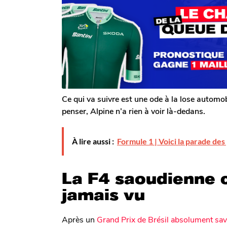
m
T
i
o
o
s
m
i
a
G
g
s
a
o
a
l
g
e
r
o
o
n
Ce qui va suivre est une ode à la lose automo
penser, Alpine n’a rien à voir là-dedans.
À lire aussi :
Formule 1 | Voici la parade des 
La F4 saoudienne 
jamais vu
Après un
Grand Prix de Brésil absolument sa