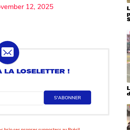
vember 12, 2025
L
S
L
d
S'ABONNER
ec brio ses propres supporters au Brésil