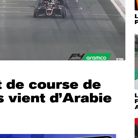
L
P
t de course de
s vient d’Arabie
L
A