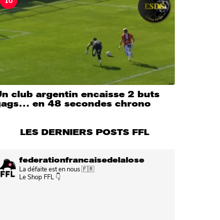
n club argentin encaisse 2 buts
gags… en 48 secondes chrono
LES DERNIERS POSTS FFL
federationfrancaisedelalose
La défaite est en nous 🇫🇷
Le Shop FFL 👇