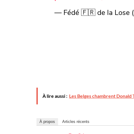
— Fédé 🇫🇷 de la Lose
À lire aussi :
Les Belges chambrent Donald 
À propos
Articles récents