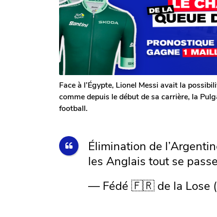
o
o
s
m
i
a
G
g
s
a
o
a
l
g
e
r
o
o
n
Face à l’Égypte, Lionel Messi avait la possibil
comme depuis le début de sa carrière, la Pulg
football.
Élimination de l’Argentin
les Anglais tout se pas
— Fédé 🇫🇷 de la Lose