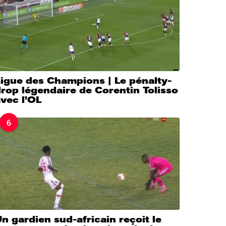
igue des Champions | Le pénalty-
rop légendaire de Corentin Tolisso
vec l’OL
6
n gardien sud-africain reçoit le