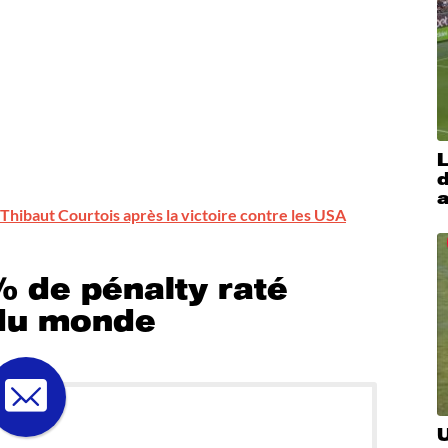
L
d
a
 Thibaut Courtois après la victoire contre les USA
 de pénalty raté
 du monde
U