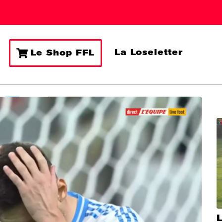
La Loseletter
Le Shop FFL
L