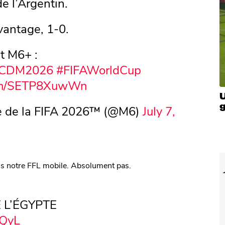
de l’Argentin.
vantage, 1-0.
t M6+ :
CDM2026
#FIFAWorldCup
com/SETP8XuwWn
U
 de la FIFA 2026™ (@M6)
July 7,
ns notre FFL mobile. Absolument pas.
 L’ÉGYPTE
sQyL