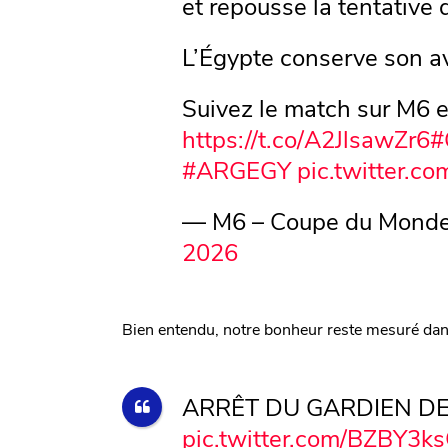
et repousse la tentative 
L’Égypte conserve son a
Suivez le match sur M6 e
https://t.co/A2JlsawZr6
#
#ARGEGY
pic.twitter.
— M6 – Coupe du Monde
2026
Bien entendu, notre bonheur reste mesuré da
ARRÊT DU GARDIEN DE
pic.twitter.com/BZBY3k