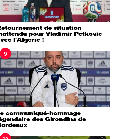
Retournement de situation
nattendu pour Vladimir Petkovic
vec l’Algérie !
9
Le communiqué-hommage
légendaire des Girondins de
Bordeaux
10