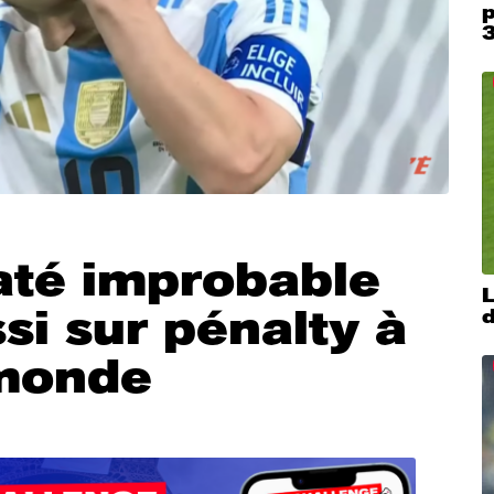
p
até improbable
si sur pénalty à
 monde