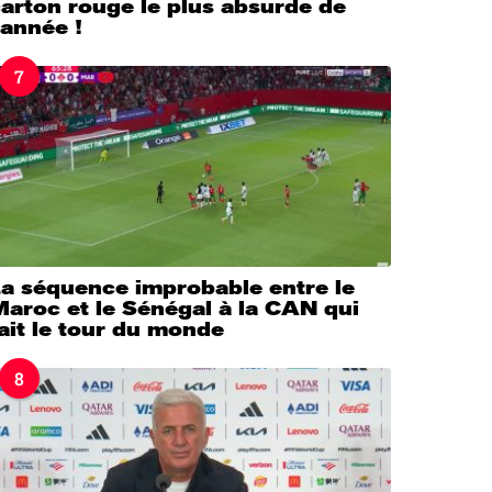
arton rouge le plus absurde de
’année !
7
La séquence improbable entre le
aroc et le Sénégal à la CAN qui
ait le tour du monde
8