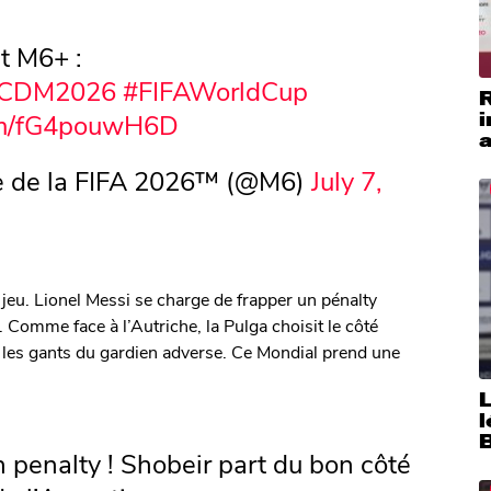
t M6+ :
CDM2026
#FIFAWorldCup
i
com/fG4pouwH6D
a
 de la FIFA 2026™ (@M6)
July 7,
 jeu. Lionel Messi se charge de frapper un pénalty
Comme face à l’Autriche, la Pulga choisit le côté
e les gants du gardien adverse. Ce Mondial prend une
penalty ! Shobeir part du bon côté