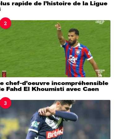
lus rapide de l’histoire de la Ligue
3
2
Le chef-d’oeuvre incompréhensible
de Fahd El Khoumisti avec Caen
3