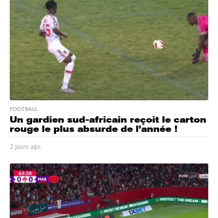
o
FOOTBALL
Un gardien sud-africain reçoit le carton
rouge le plus absurde de l’année !
2 jours ago
2
j
o
u
r
s
a
g