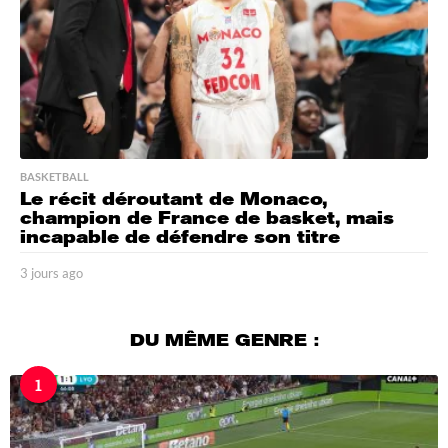
BASKETBALL
Le récit déroutant de Monaco,
champion de France de basket, mais
incapable de défendre son titre
3 jours ago
3
j
o
u
DU MÊME GENRE :
r
s
1
a
g
o