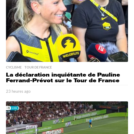
a
g
o
CYCLISME
,
TOUR DE FRANCE
La déclaration inquiétante de Pauline
Ferrand-Prévot sur le Tour de France
23 heures ago
2
3
h
e
u
r
e
s