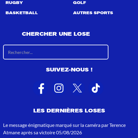
RUGBY
GOLF
BASKETBALL
AUTRES SPORTS
CHERCHER UNE LOSE
R
é
s
u
SUIVEZ-NOUS !
l
t
a
t
s
d
e
LES DERNIÈRES LOSES
r
e
c
Le message énigmatique marqué sur la caméra par Terence
h
Atmane après sa victoire
05/08/2026
e