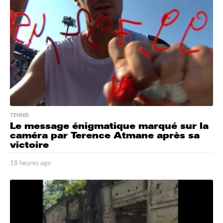
TENNIS
Le message énigmatique marqué sur la
caméra par Terence Atmane après sa
victoire
18 heures ago
2
2
h
e
u
r
e