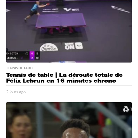
o
TENNIS DE TABLE
Tennis de table | La déroute totale de
Félix Lebrun en 16 minutes chrono
2 jours ago
2
j
o
u
r
s
a
g