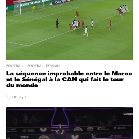
o
FOOTBALL
,
FOOTBALL FÉMININ
La séquence improbable entre le Maroc
et le Sénégal à la CAN qui fait le tour
du monde
2 jours ago
2
j
o
u
r
s
a
g