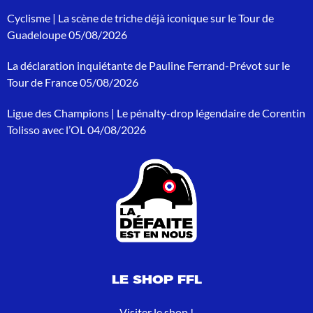
r
Cyclisme | La scène de triche déjà iconique sur le Tour de
c
h
Guadeloupe
05/08/2026
e
p
La déclaration inquiétante de Pauline Ferrand-Prévot sur le
o
Tour de France
05/08/2026
u
r
Ligue des Champions | Le pénalty-drop légendaire de Corentin
:
Tolisso avec l’OL
04/08/2026
LE SHOP FFL
Visiter le shop !