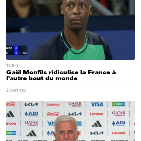
o
TENNIS
Gaël Monfils ridiculise la France à
l’autre bout du monde
2 jours ago
2
j
o
u
r
s
a
g
o