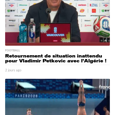
FOOTBALL
Retournement de situation inattendu
pour Vladimir Petkovic avec l’Algérie !
2 jours ago
2
j
o
u
r
s
a
g
o