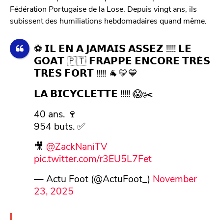
Fédération Portugaise de la Lose. Depuis vingt ans, ils
subissent des humiliations hebdomadaires quand même.
⚽️ 𝗜𝗟 𝗘𝗡 𝗔 𝗝𝗔𝗠𝗔𝗜𝗦 𝗔𝗦𝗦𝗘𝗭 !!!!! 𝗟𝗘
𝗚𝗢𝗔𝗧 🇵🇹 𝗙𝗥𝗔𝗣𝗣𝗘 𝗘𝗡𝗖𝗢𝗥𝗘 𝗧𝗥𝗘̀𝗦
𝗧𝗥𝗘̀𝗦 𝗙𝗢𝗥𝗧 !!!!! 🐐💛💙
𝗟𝗔 𝗕𝗜𝗖𝗬𝗖𝗟𝗘𝗧𝗧𝗘 !!!!! 😱✂️
40 ans. 🍷
954 buts. ✅
🎥
@ZackNaniTV
pic.twitter.com/r3EU5L7Fet
— Actu Foot (@ActuFoot_)
November
23, 2025