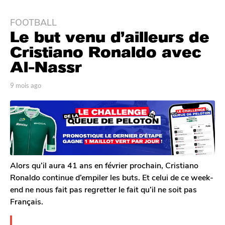
FOOTBALL
9
Le but venu d’ailleurs de
m
o
Cristiano Ronaldo avec
i
Al-Nassr
s
a
p
9 mois ago
9
g
a
m
r
o
o
T
i
9
o
s
m
m
a
G
o
g
a
o
i
l
Alors qu’il aura 41 ans en février prochain, Cristiano
s
e
Ronaldo continue d’empiler les buts. Et celui de ce week-
a
r
end ne nous fait pas regretter le fait qu’il ne soit pas
o
g
Français.
n
o