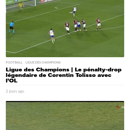
a
g
o
FOOTBALL
,
LIGUE DES CHAMPIONS
Ligue des Champions | Le pénalty-drop
légendaire de Corentin Tolisso avec
l’OL
2 jours ago
2
j
o
u
r
s
a
g