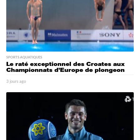
SPORTS AQUATIQUES
Le raté exceptionnel des Croates aux
Championnats d’Europe de plongeon
3 jours ago
3
j
o
u
r
s
a
g
o