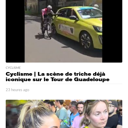
s
a
g
o
CYCLISME
Cyclisme | La scène de triche déjà
iconique sur le Tour de Guadeloupe
23 heures ago
2
3
h
e
u
r
e
s