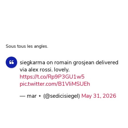
Sous tous les angles.
siegkarma on romain grosjean delivered
via alex rossi. lovely.
https://t.co/Rp9P3GU1w5
pic.twitter.com/B1VIiMSUEh
— mar ⋆ (@sedicisiegel)
May 31, 2026