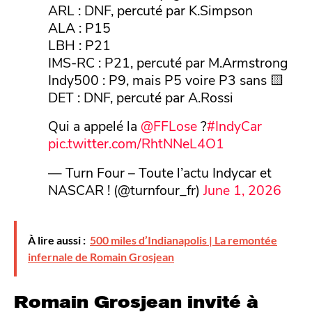
ARL : DNF, percuté par K.Simpson
ALA : P15
LBH : P21
IMS-RC : P21, percuté par M.Armstrong
Indy500 : P9, mais P5 voire P3 sans 🟨
DET : DNF, percuté par A.Rossi
Qui a appelé la
@FFLose
?
#IndyCar
pic.twitter.com/RhtNNeL4O1
— Turn Four – Toute l’actu Indycar et
NASCAR ! (@turnfour_fr)
June 1, 2026
À lire aussi :
500 miles d’Indianapolis | La remontée
infernale de Romain Grosjean
Romain Grosjean invité à