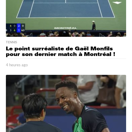
o
TENNIS
Le point surréaliste de Gaël Monfils
pour son dernier match à Montréal !
4 heures ago
4
h
e
u
r
e
s
a
g
o