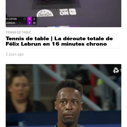
TENNIS DE TABLE
Tennis de table | La déroute totale de
Félix Lebrun en 16 minutes chrono
2 jours ago
2
j
o
u
r
s
a
g
o