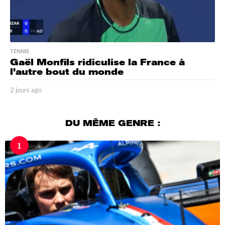
TENNIS
Gaël Monfils ridiculise la France à
l’autre bout du monde
2 jours ago
2
j
o
u
DU MÊME GENRE :
r
s
1
a
g
o