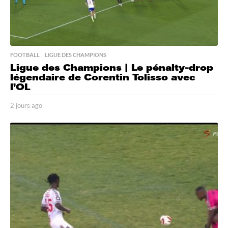
FOOTBALL
,
LIGUE DES CHAMPIONS
Ligue des Champions | Le pénalty-drop
légendaire de Corentin Tolisso avec
l’OL
2 jours ago
2
j
o
u
r
s
a
g
o