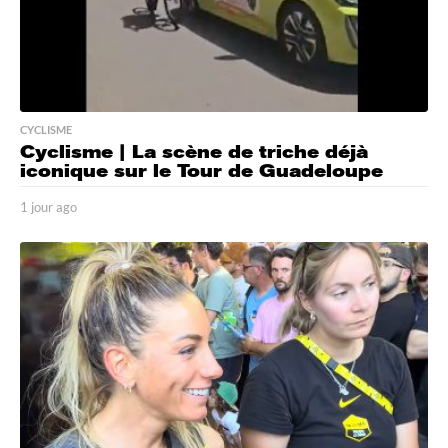
CYCLISME
Cyclisme | La scène de triche déjà
iconique sur le Tour de Guadeloupe
1 jour ago
1
j
o
u
r
a
g
o