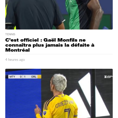
TENNIS
C’est officiel : Gaël Monfils ne
connaîtra plus jamais la défaite à
Montréal
4 heures ago
4
h
e
u
r
e
s
a
g
o