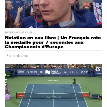
SPORTS AQUATIQUES
Natation en eau libre | Un Français rate
la médaille pour 7 secondes aux
Championnats d’Europe
18 secondes ago
1
8
s
e
c
o
n
d
e
s
a
g