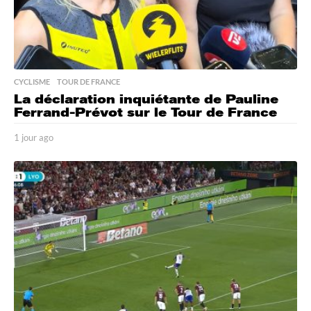
CYCLISME
,
TOUR DE FRANCE
La déclaration inquiétante de Pauline
Ferrand-Prévot sur le Tour de France
1 jour ago
1
j
o
u
r
a
g
o