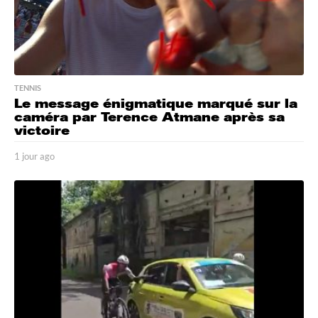
TENNIS
Le message énigmatique marqué sur la
caméra par Terence Atmane après sa
victoire
1 jour ago
1
j
o
u
r
a
g
o