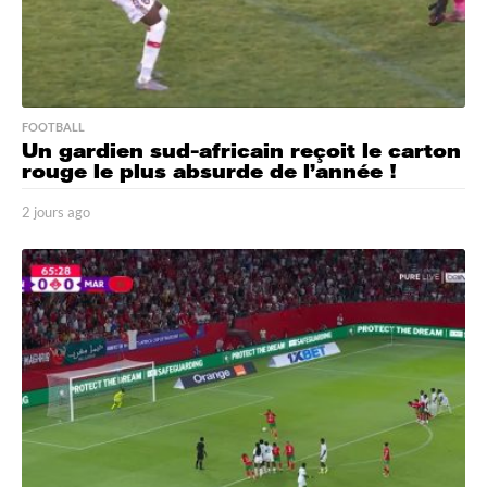
FOOTBALL
Un gardien sud-africain reçoit le carton
rouge le plus absurde de l’année !
2 jours ago
2
j
o
u
r
s
a
g
o