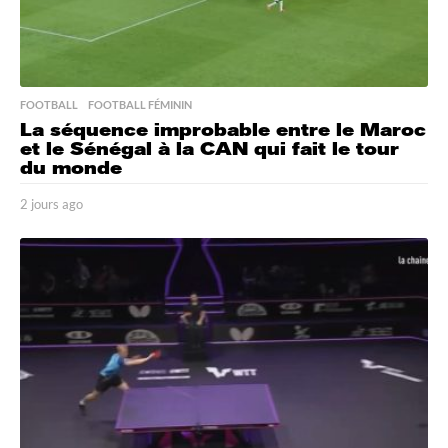
FOOTBALL
,
FOOTBALL FÉMININ
La séquence improbable entre le Maroc
et le Sénégal à la CAN qui fait le tour
du monde
2 jours ago
2
j
o
u
r
s
a
g
o