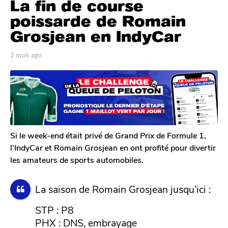
La fin de course
m
o
poissarde de Romain
i
Grosjean en IndyCar
s
a
p
2 mois ago
2
g
a
m
r
o
o
T
i
2
o
s
m
m
a
G
o
g
a
o
i
l
Si le week-end était privé de Grand Prix de Formule 1,
s
e
l’IndyCar et Romain Grosjean en ont profité pour divertir
a
r
les amateurs de sports automobiles.
o
g
n
o
La saison de Romain Grosjean jusqu’ici :
STP : P8
PHX : DNS, embrayage