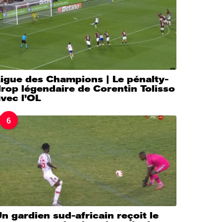
igue des Champions | Le pénalty-
rop légendaire de Corentin Tolisso
vec l’OL
6
n gardien sud-africain reçoit le