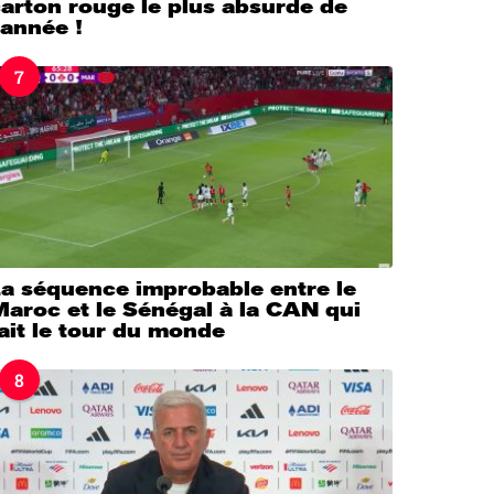
arton rouge le plus absurde de
’année !
7
La séquence improbable entre le
aroc et le Sénégal à la CAN qui
ait le tour du monde
8