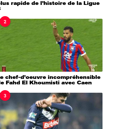
lus rapide de l’histoire de la Ligue
3
2
Le chef-d’oeuvre incompréhensible
de Fahd El Khoumisti avec Caen
3