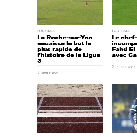
FOOTBALL
FOOTBALL
La Roche-sur-Yon
Le chef
encaisse le but le
incompr
plus rapide de
Fahd El
l’histoire de la Ligue
avec C
3
2 heures ago
1 heure ago
5
h
1
e
m
u
i
r
n
e
u
s
t
a
e
g
s
o
a
g
o