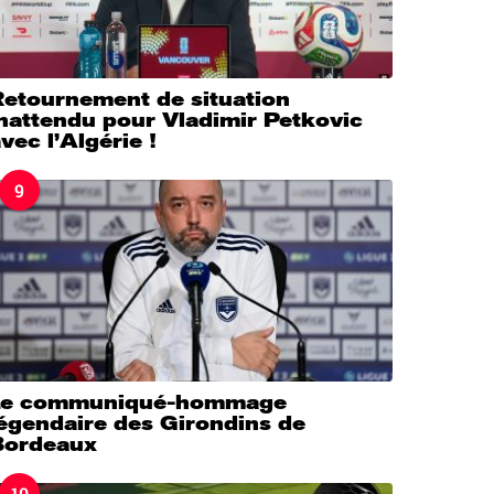
Retournement de situation
nattendu pour Vladimir Petkovic
vec l’Algérie !
9
Le communiqué-hommage
légendaire des Girondins de
Bordeaux
10