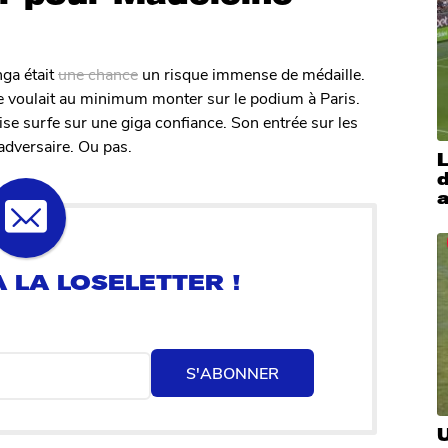
nga était
une chance
un risque immense de médaille.
re voulait au minimum monter sur le podium à Paris.
ise surfe sur une giga confiance. Son entrée sur les
 adversaire. Ou pas.
L
d
a
S'ABONNER
U