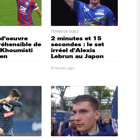
TENNIS DE TABLE
-d’oeuvre
2 minutes et 15
éhensible de
secondes : le set
 Khoumisti
irréel d’Alexis
aen
Lebrun au Japon
2
8 heures ago
8
h
e
u
r
e
s
a
g
o