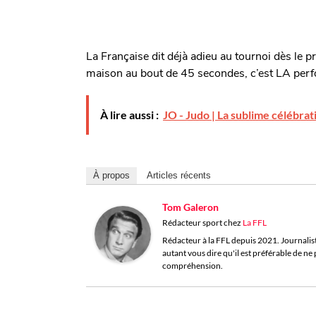
La Française dit déjà adieu au tournoi dès le pr
maison au bout de 45 secondes, c’est LA perfo
À lire aussi :
JO - Judo | La sublime célébra
À propos
Articles récents
Tom Galeron
Rédacteur sport
chez
La FFL
Rédacteur à la FFL depuis 2021. Journaliste 
autant vous dire qu'il est préférable de n
compréhension.