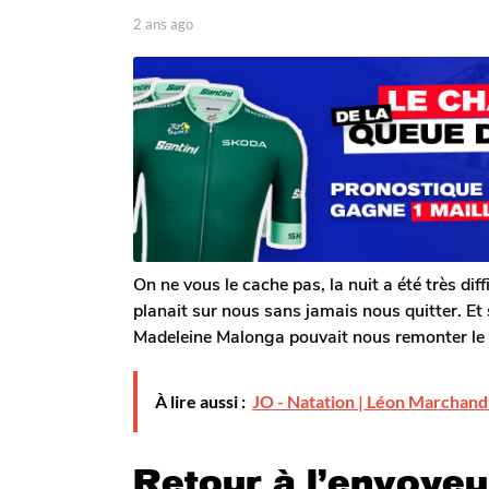
2
p
2 ans ago
2
a
a
a
r
n
n
T
s
s
o
a
m
a
g
G
o
g
a
o
l
e
r
o
n
On ne vous le cache pas, la nuit a été très diff
planait sur nous sans jamais nous quitter. Et
Madeleine Malonga pouvait nous remonter le
À lire aussi :
JO - Natation | Léon Marchand
Retour à l’envoye