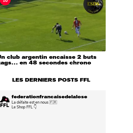
n club argentin encaisse 2 buts
gags… en 48 secondes chrono
LES DERNIERS POSTS FFL
federationfrancaisedelalose
La défaite est en nous 🇫🇷
Le Shop FFL 👇