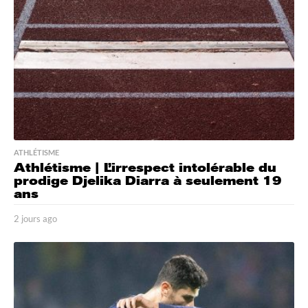
o
ATHLÉTISME
Athlétisme | L’irrespect intolérable du
prodige Djelika Diarra à seulement 19
ans
2 jours ago
2
j
o
u
r
s
a