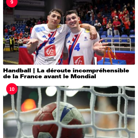
9
Handball | La déroute incompréhensible
de la France avant le Mondial
10