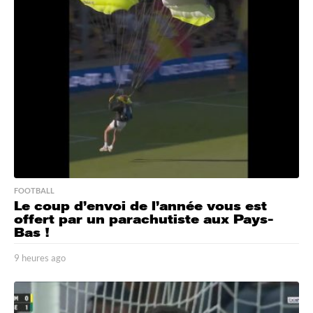
e
s
a
g
o
FOOTBALL
Le coup d’envoi de l’année vous est
offert par un parachutiste aux Pays-
Bas !
9 heures ago
9
h
e
u
r