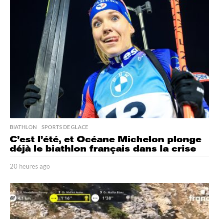
e
s
a
g
o
BIATHLON
,
SPORTS DE GLACE
C’est l’été, et Océane Michelon plonge
déjà le biathlon français dans la crise
20 heures ago
2
0
h
e
u
r