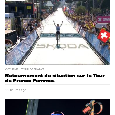
r
e
s
a
g
o
CYCLISME
,
TOUR DE FRANCE
Retournement de situation sur le Tour
de France Femmes
11 heures ago
1
1
h
e
u
r