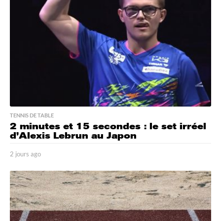
o
TENNIS DE TABLE
2 minutes et 15 secondes : le set irréel
d’Alexis Lebrun au Japon
2 jours ago
2
j
o
u
r
s
a
g