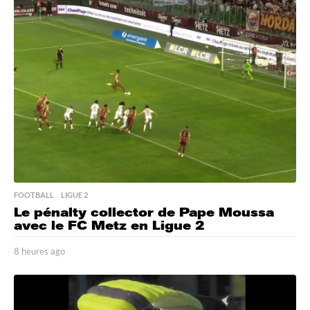
r
e
s
a
g
o
FOOTBALL
,
LIGUE 2
Le pénalty collector de Pape Moussa
avec le FC Metz en Ligue 2
8 heures ago
8
h
e
u
r