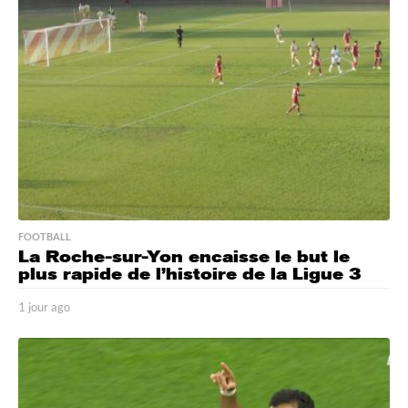
e
s
a
g
o
FOOTBALL
La Roche-sur-Yon encaisse le but le
plus rapide de l’histoire de la Ligue 3
1 jour ago
1
j
o
u
r
a