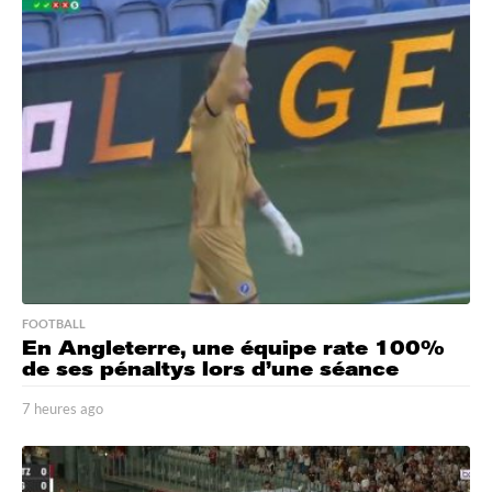
FOOTBALL
En Angleterre, une équipe rate 100%
de ses pénaltys lors d’une séance
7 heures ago
7
h
e
u