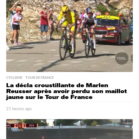
e
s
a
g
o
CYCLISME
,
TOUR DE FRANCE
La décla croustillante de Marlen
Reusser après avoir perdu son maillot
jaune sur le Tour de France
21 heures ago
2
1
h
e
u
r