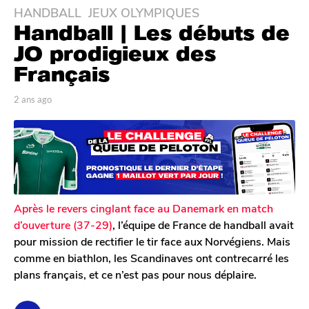
HANDBALL
,
JEUX OLYMPIQUES
2
Handball | Les débuts de
a
n
JO prodigieux des
s
Français
a
g
p
2 ans ago
2
o
a
a
r
n
2
T
s
a
o
a
n
m
g
G
s
o
a
a
l
Après le revers cinglant face au Danemark en match
g
e
d’ouverture (37-29)
, l’équipe de France de handball avait
o
r
pour mission de rectifier le tir face aux Norvégiens. Mais
o
comme en biathlon, les Scandinaves ont contrecarré les
n
plans français, et ce n’est pas pour nous déplaire.