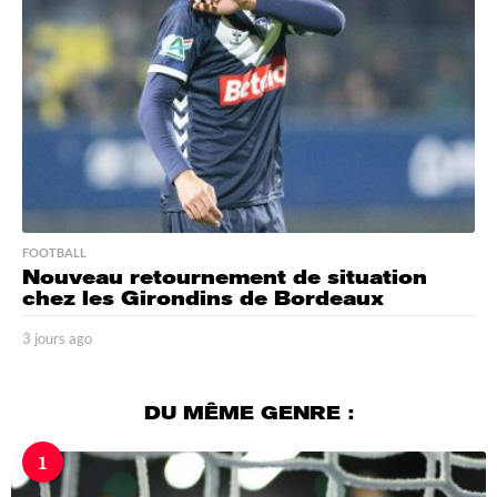
g
o
FOOTBALL
Nouveau retournement de situation
chez les Girondins de Bordeaux
3 jours ago
3
j
o
u
DU MÊME GENRE :
r
s
1
a
g