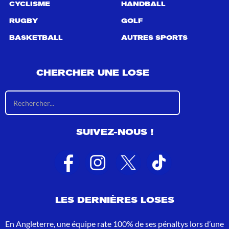
CYCLISME
HANDBALL
RUGBY
GOLF
BASKETBALL
AUTRES SPORTS
CHERCHER UNE LOSE
R
é
s
u
SUIVEZ-NOUS !
l
t
a
t
s
d
e
LES DERNIÈRES LOSES
r
e
c
En Angleterre, une équipe rate 100% de ses pénaltys lors d’une