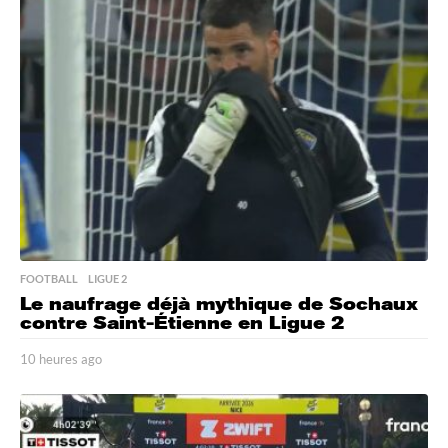
e
s
a
g
o
FOOTBALL
,
LIGUE 2
Le naufrage déjà mythique de Sochaux
contre Saint-Étienne en Ligue 2
10 heures ago
1
0
h
e
u