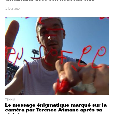
1 jour ago
1
j
o
u
r
a
g
o
TENNIS
Le message énigmatique marqué sur la
caméra par Terence Atmane après sa