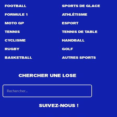
FOOTBALL
SPORTS DE GLACE
FORMULE 1
ATHLÉTISME
MOTO GP
ESPORT
TENNIS
TENNIS DE TABLE
CYCLISME
HANDBALL
RUGBY
GOLF
BASKETBALL
AUTRES SPORTS
CHERCHER UNE LOSE
R
é
s
u
SUIVEZ-NOUS !
l
t
a