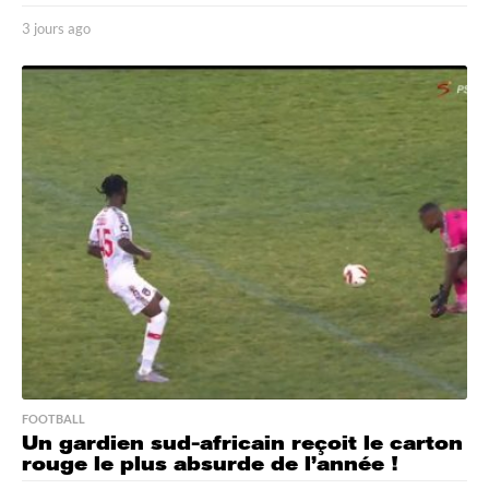
3 jours ago
3
j
o
u
r
s
a
g
o
FOOTBALL
Un gardien sud-africain reçoit le carton
rouge le plus absurde de l’année !