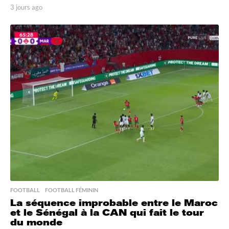
3 jours ago
3
j
o
u
r
s
a
g
o
FOOTBALL
,
FOOTBALL FÉMININ
La séquence improbable entre le Maroc
et le Sénégal à la CAN qui fait le tour
du monde