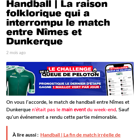
Handball | La raison
m
o
folklorique qui a
i
interrompu le match
s
entre Nîmes et
a
Dunkerque
g
o
p
2 mois ago
2
2
a
m
m
r
o
o
T
i
o
s
i
m
a
s
G
g
a
a
o
g
l
On vous l’accorde, le match de handball entre Nîmes et
e
o
Dunkerque
n’était pas le
main event
du week-end
. Sauf
r
qu’un événement a rendu cette partie mémorable.
o
n
À lire aussi :
Handball | La fin de match irréelle de