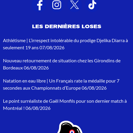
t
s
d
e
LES DERNIÈRES LOSES
r
e
c
Athlétisme | L’irrespect intolérable du prodige Djelika Diarra à
h
seulement 19 ans
07/08/2026
e
r
Nouveau retournement de situation chez les Girondins de
c
h
Bordeaux
06/08/2026
e
p
Natation en eau libre | Un Français rate la médaille pour 7
o
secondes aux Championnats d’Europe
06/08/2026
u
r
Le point surréaliste de Gaël Monfils pour son dernier match à
:
Montréal !
06/08/2026