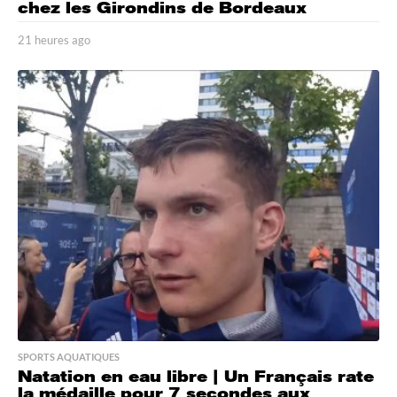
chez les Girondins de Bordeaux
21 heures ago
2
1
h
e
u
r
e
s
a
g
o
SPORTS AQUATIQUES
Natation en eau libre | Un Français rate
la médaille pour 7 secondes aux