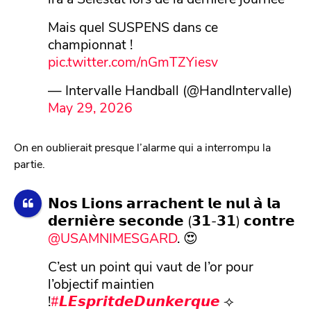
Mais quel SUSPENS dans ce
championnat !
pic.twitter.com/nGmTZYiesv
— Intervalle Handball (@HandIntervalle)
May 29, 2026
On en oublierait presque l’alarme qui a interrompu la
partie.
𝗡𝗼𝘀 𝗟𝗶𝗼𝗻𝘀 𝗮𝗿𝗿𝗮𝗰𝗵𝗲𝗻𝘁 𝗹𝗲 𝗻𝘂𝗹 𝗮̀ 𝗹𝗮
𝗱𝗲𝗿𝗻𝗶𝗲̀𝗿𝗲 𝘀𝗲𝗰𝗼𝗻𝗱𝗲 (𝟯𝟭-𝟯𝟭) 𝗰𝗼𝗻𝘁𝗿𝗲
@USAMNIMESGARD
. 😍
C’est un point qui vaut de l’or pour
l’objectif maintien
!
#𝙇𝙀𝙨𝙥𝙧𝙞𝙩𝙙𝙚𝘿𝙪𝙣𝙠𝙚𝙧𝙦𝙪𝙚
⟢