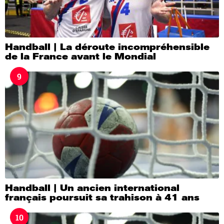
Handball | La déroute incompréhensible
de la France avant le Mondial
9
Handball | Un ancien international
français poursuit sa trahison à 41 ans
10