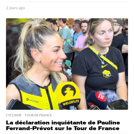
2 jours ago
2
j
o
u
r
s
a
g
o
CYCLISME
,
TOUR DE FRANCE
La déclaration inquiétante de Pauline
Ferrand-Prévot sur le Tour de France