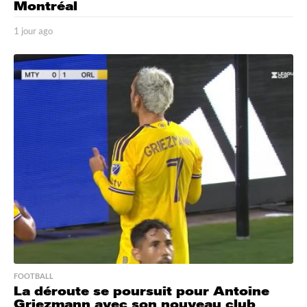
Montréal
1 jour ago
1
j
o
u
r
a
g
o
FOOTBALL
La déroute se poursuit pour Antoine
Griezmann avec son nouveau club