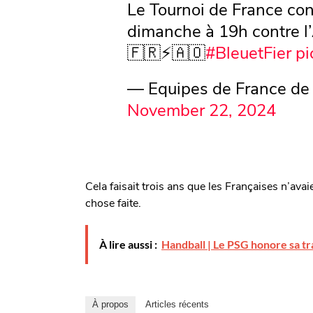
Le Tournoi de France co
dimanche à 19h contre l’
🇫🇷⚡🇦🇴
#BleuetFier
pi
— Equipes de France de
November 22, 2024
Cela faisait trois ans que les Françaises n’av
chose faite.
À lire aussi :
Handball | Le PSG honore sa t
À propos
Articles récents