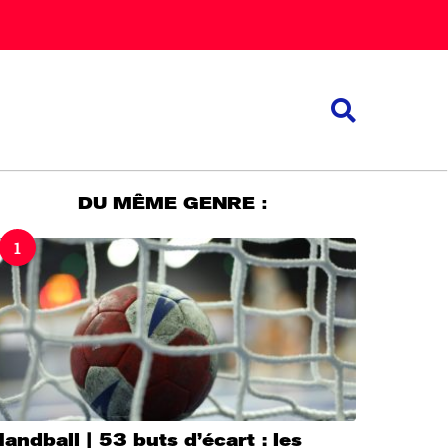
DU MÊME GENRE :
1
andball | 53 buts d’écart : les