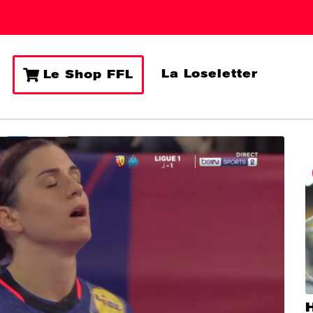
La Loseletter
Le Shop FFL
H