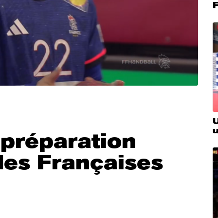
F
U
 préparation
des Françaises