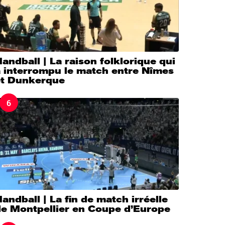
andball | La raison folklorique qui
a interrompu le match entre Nîmes
et Dunkerque
6
andball | La fin de match irréelle
de Montpellier en Coupe d’Europe