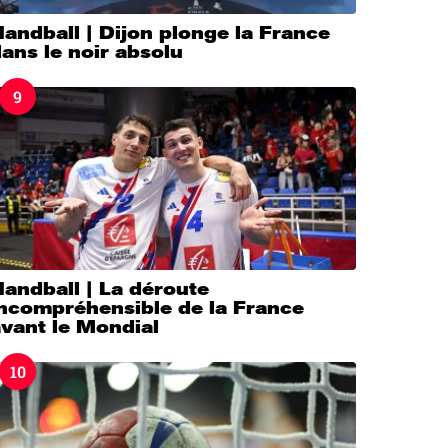
andball | Dijon plonge la France
ans le noir absolu
9
andball | La déroute
incompréhensible de la France
vant le Mondial
10