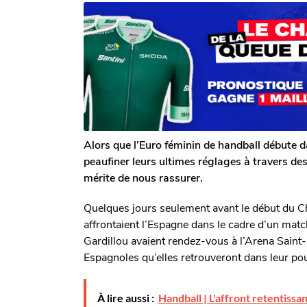
r
n
n
T
s
s
o
a
m
a
g
G
o
g
a
o
l
e
r
o
n
Alors que l’Euro féminin de handball débute 
peaufiner leurs ultimes réglages à travers des
mérite de nous rassurer.
Quelques jours seulement avant le début du 
affrontaient l’Espagne dans le cadre d’un matc
Gardillou avaient rendez-vous à l’Arena Sai
Espagnoles qu’elles retrouveront dans leur pou
À lire aussi :
Handball | L'affront retentissa