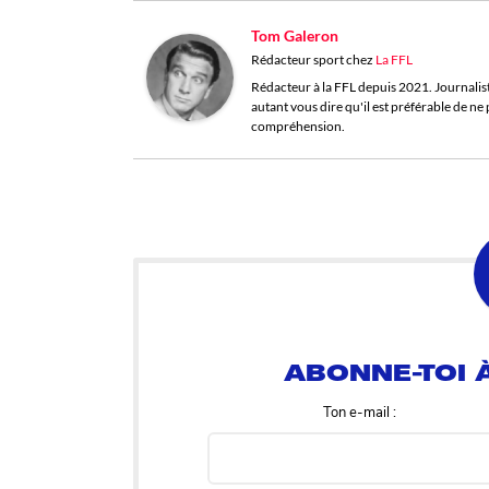
Tom Galeron
Rédacteur sport
chez
La FFL
Rédacteur à la FFL depuis 2021. Journaliste 
autant vous dire qu'il est préférable de n
compréhension.
ABONNE-TOI À
Ton e-mail :