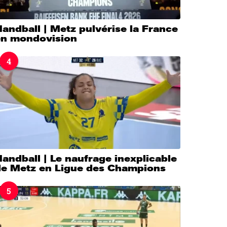
andball | Metz pulvérise la France
en mondovision
4
andball | Le naufrage inexplicable
de Metz en Ligue des Champions
5