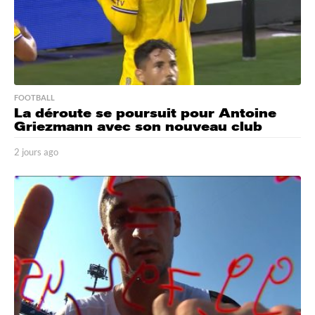
FOOTBALL
La déroute se poursuit pour Antoine
Griezmann avec son nouveau club
2 jours ago
2
j
o
u
r
s
a
g
o