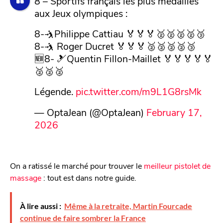
8 – Sportifs français les plus médaillés
aux Jeux olympiques :
8-🤺Philippe Cattiau 🏅🏅🏅🥈🥈🥈🥈🥉
8-🤺 Roger Ducret 🏅🏅🏅🥈🥈🥈🥈🥉
🆕8- 🎿Quentin Fillon-Maillet 🏅🏅🏅🏅🏅
🥈🥈🥈
Légende.
pic.twitter.com/m9L1G8rsMk
— OptaJean (@OptaJean)
February 17,
2026
On a ratissé le marché pour trouver le
meilleur pistolet de
massage
: tout est dans notre guide.
À lire aussi :
Même à la retraite, Martin Fourcade
continue de faire sombrer la France