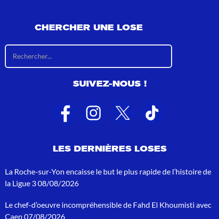
CHERCHER UNE LOSE
R
é
s
u
SUIVEZ-NOUS !
l
t
a
t
s
d
e
LES DERNIÈRES LOSES
r
e
c
La Roche-sur-Yon encaisse le but le plus rapide de l’histoire de
h
la Ligue 3
08/08/2026
e
r
Le chef-d’oeuvre incompréhensible de Fahd El Khoumisti avec
c
h
Caen
07/08/2026