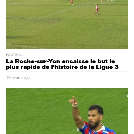
FOOTBALL
La Roche-sur-Yon encaisse le but le
plus rapide de l’histoire de la Ligue 3
10 heures ago
9
h
e
u
r
e
s
a
g
o