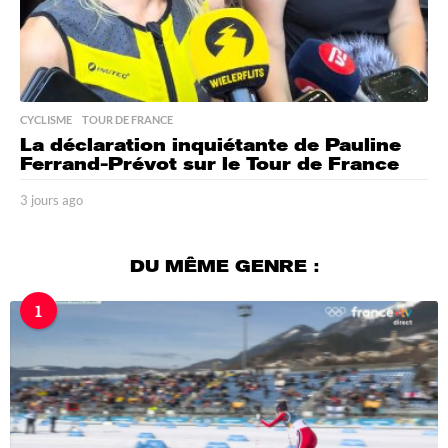
CYCLISME
,
TOUR DE FRANCE
La déclaration inquiétante de Pauline
Ferrand-Prévot sur le Tour de France
3 jours ago
3
j
o
u
DU MÊME GENRE :
r
s
1
a
g
o