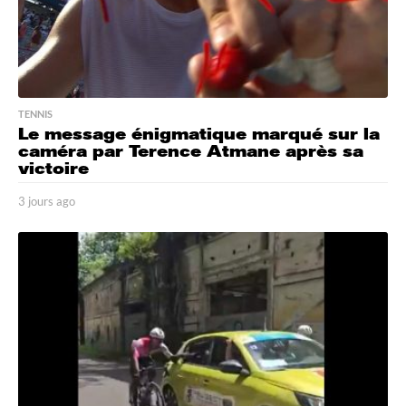
TENNIS
Le message énigmatique marqué sur la
caméra par Terence Atmane après sa
victoire
3 jours ago
3
j
o
u
r
s
a
g
o