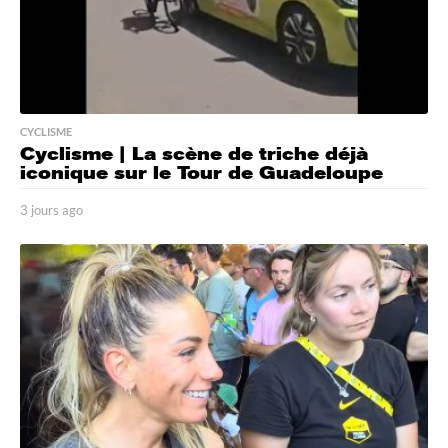
CYCLISME
Cyclisme | La scène de triche déjà
iconique sur le Tour de Guadeloupe
3 jours ago
3
j
o
u
r
s
a
g
o