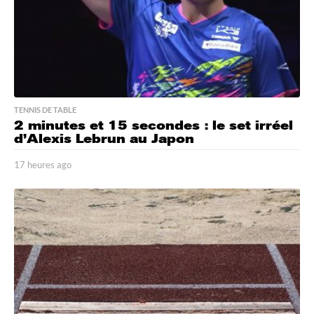
TENNIS DE TABLE
2 minutes et 15 secondes : le set irréel
d’Alexis Lebrun au Japon
17 heures ago
1
7
h
e
u
r
e
s
a
g
o