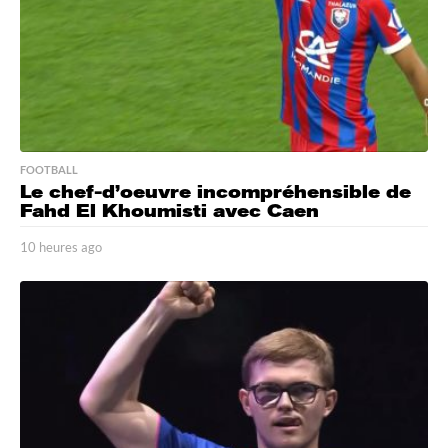
FOOTBALL
Le chef-d’oeuvre incompréhensible de
Fahd El Khoumisti avec Caen
10 heures ago
1
0
h
e
u
r
e
s
a
g
o