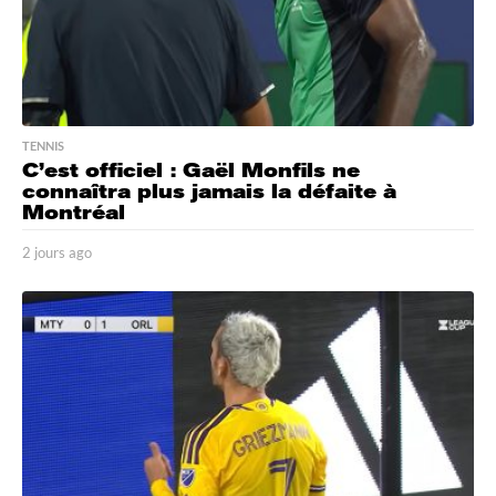
TENNIS
C’est officiel : Gaël Monfils ne
connaîtra plus jamais la défaite à
Montréal
2 jours ago
2
j
o
u
r
s
a
g
o