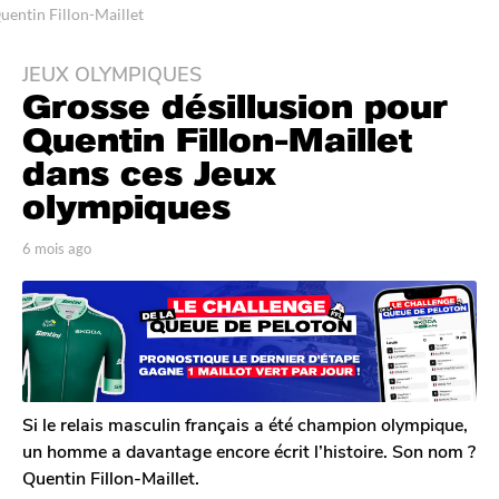
uentin Fillon-Maillet
JEUX OLYMPIQUES
6
Grosse désillusion pour
m
o
Quentin Fillon-Maillet
i
dans ces Jeux
s
olympiques
a
g
p
6 mois ago
4
o
a
m
4
r
o
T
i
m
o
s
o
m
a
i
G
g
s
a
o
l
a
Si le relais masculin français a été champion olympique,
e
g
un homme a davantage encore écrit l’histoire. Son nom ?
r
o
Quentin Fillon-Maillet.
o