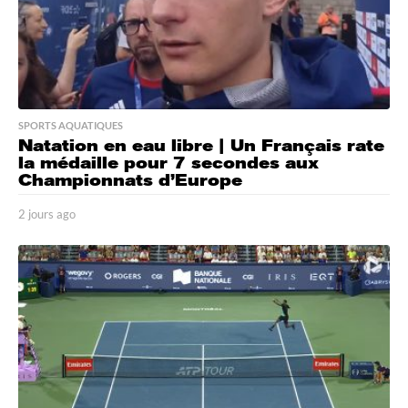
SPORTS AQUATIQUES
Natation en eau libre | Un Français rate
la médaille pour 7 secondes aux
Championnats d’Europe
2 jours ago
2
j
o
u
r
s
a
g
o