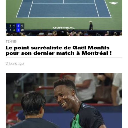
TENNIS
Le point surréaliste de Gaël Monfils
pour son dernier match à Montréal !
2 jours ago
2
j
o
u
r
s
a
g
o