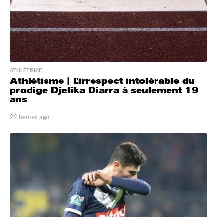
ATHLÉTISME
Athlétisme | L’irrespect intolérable du
prodige Djelika Diarra à seulement 19
ans
22 heures ago
2
2
h
e
u
r
e
s
a
g
o