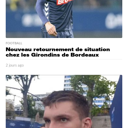
FOOTBALL
Nouveau retournement de situation
chez les Girondins de Bordeaux
2 jours ago
2
j
o
u
r
s
a
g
o