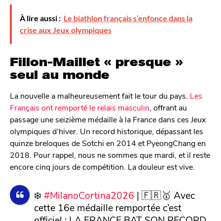
n
À lire aussi :
Le biathlon français s’enfonce dans la
crise aux Jeux olympiques
Fillon-Maillet « presque »
seul au monde
La nouvelle a malheureusement fait le tour du pays.
Les
Français ont remporté le relais masculin
, offrant au
passage une seizième médaille à la France dans ces Jeux
olympiques d’hiver. Un record historique, dépassant les
quinze breloques de Sotchi en 2014 et PyeongChang en
2018. Pour rappel, nous ne sommes que mardi, et il reste
encore cinq jours de compétition. La douleur est vive.
❄️
#MilanoCortina2026
| 🇫🇷🥇 Avec
cette 16e médaille remportée c’est
officiel : LA FRANCE BAT SON RECORD