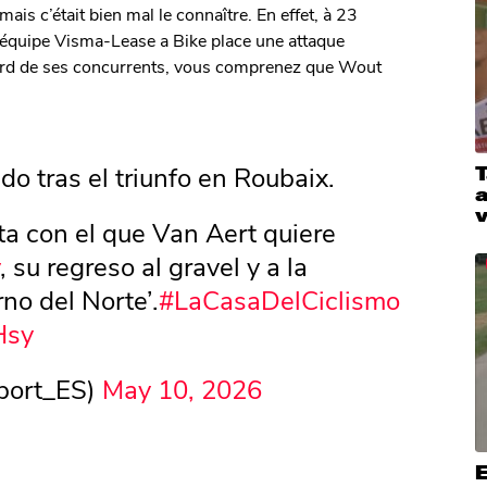
ais c’était bien mal le connaître. En effet, à 23
 l’équipe Visma-Lease a Bike place une attaque
gard de ses concurrents, vous comprenez que Wout
o tras el triunfo en Roubaix.
T
a
a con el que Van Aert quiere
, su regreso al gravel y a la
rno del Norte’.
#LaCasaDelCiclismo
Hsy
port_ES)
May 10, 2026
E