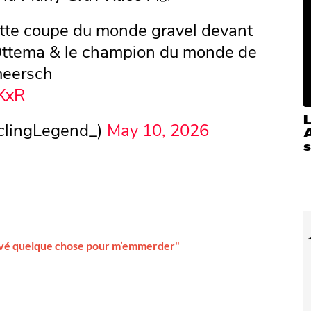
ette coupe du monde gravel devant
Ottema & le champion du monde de
rmeersch
TXxR
clingLegend_)
May 10, 2026
A
s
ouvé quelque chose pour m’emmerder"