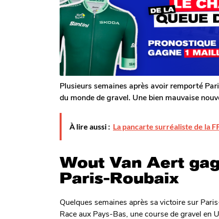
o
o
s
m
i
a
G
g
s
a
o
a
l
g
e
r
o
o
n
Plusieurs semaines après avoir remporté Par
du monde de gravel. Une bien mauvaise nouve
À lire aussi :
La pancarte surréaliste de la F
Wout Van Aert gag
Paris-Roubaix
Quelques semaines après sa victoire sur Paris
Race aux Pays-Bas, une course de gravel en UC