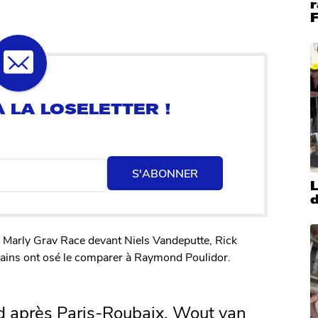
r
F
S'ABONNER
d
Marly Grav Race devant Niels Vandeputte, Rick
tains ont osé le comparer à Raymond Poulidor.
d après Paris-Roubaix, Wout van