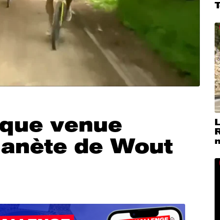
taque venue
L
planète de Wout
m