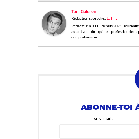
Tom Galeron
Rédacteur sport
chez
La FFL
Rédacteur à la FFL depuis 2021. Journaliste 
autant vous dire qu'il est préférable de n
compréhension.
ABONNE-TOI À
Ton e-mail :