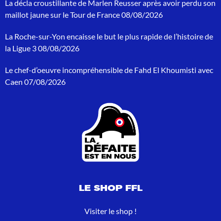
La décla croustillante de Marlen Reusser après avoir perdu son
c
h
maillot jaune sur le Tour de France
08/08/2026
e
p
La Roche-sur-Yon encaisse le but le plus rapide de l’histoire de
o
la Ligue 3
08/08/2026
u
r
Le chef-d’oeuvre incompréhensible de Fahd El Khoumisti avec
:
Caen
07/08/2026
LE SHOP FFL
Visiter le shop !