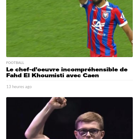
g
o
FOOTBALL
Le chef-d’oeuvre incompréhensible de
Fahd El Khoumisti avec Caen
13 heures ago
1
3
h
e
u
r
e
s
a