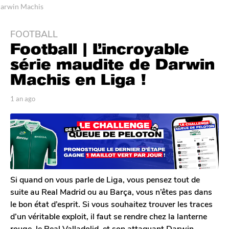
arwin Machis
FOOTBALL
1
Football | L’incroyable
a
n
série maudite de Darwin
a
Machis en Liga !
g
o
p
1 an ago
1
1
a
a
r
n
a
T
a
n
o
g
a
m
o
G
g
a
o
l
Si quand on vous parle de Liga, vous pensez tout de
e
suite au Real Madrid ou au Barça, vous n’êtes pas dans
r
le bon état d’esprit. Si vous souhaitez trouver les traces
o
d’un véritable exploit, il faut se rendre chez la lanterne
n
rouge, le Real Valladolid, et son attaquant Darwin