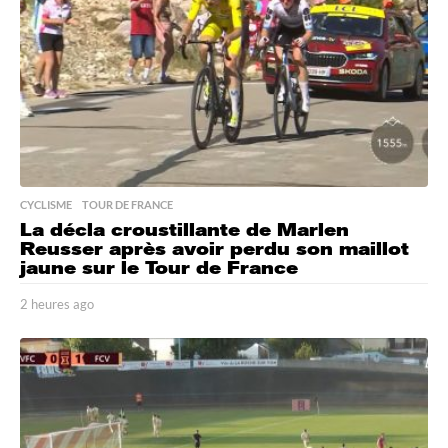
CYCLISME
,
TOUR DE FRANCE
La décla croustillante de Marlen
Reusser après avoir perdu son maillot
jaune sur le Tour de France
2 heures ago
2
h
e
u
r
e
s
a