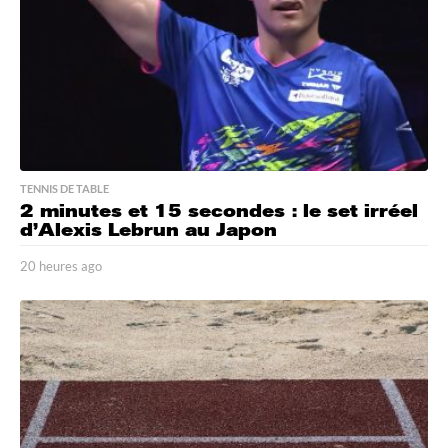
g
o
TENNIS DE TABLE
2 minutes et 15 secondes : le set irréel
d’Alexis Lebrun au Japon
20 heures ago
2
0
h
e
u
r
e
s
a
g