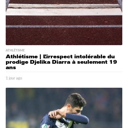
o
ATHLÉTISME
Athlétisme | L’irrespect intolérable du
prodige Djelika Diarra à seulement 19
ans
1 jour ago
1
j
o
u
r
a
g
o