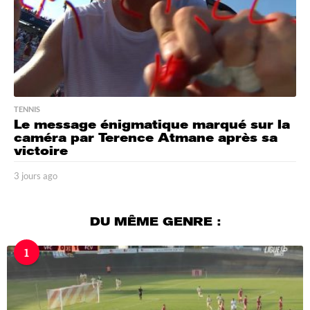
TENNIS
Le message énigmatique marqué sur la
caméra par Terence Atmane après sa
victoire
3 jours ago
3
j
o
u
DU MÊME GENRE :
r
s
1
a
g
o