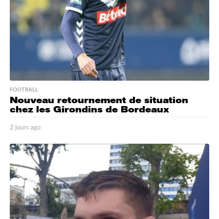
FOOTBALL
Nouveau retournement de situation
chez les Girondins de Bordeaux
2 jours ago
2
j
o
u
r
s
a
g
o