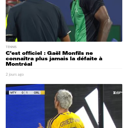
TENNIS
C’est officiel : Gaël Monfils ne
connaîtra plus jamais la défaite à
Montréal
2 jours ago
2
j
o
u
r
s
a
g
o