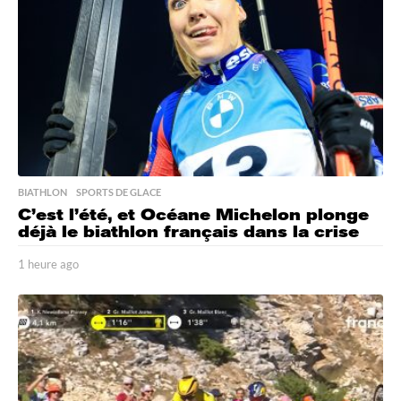
BIATHLON
,
SPORTS DE GLACE
C’est l’été, et Océane Michelon plonge
déjà le biathlon français dans la crise
1 heure ago
1
h
e
u
r
e
a
g
o