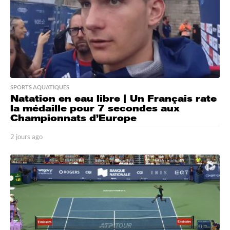
SPORTS AQUATIQUES
Natation en eau libre | Un Français rate
la médaille pour 7 secondes aux
Championnats d’Europe
2 jours ago
2
j
o
u
r
s
a
g
o