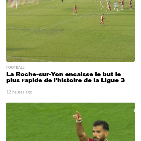
g
o
FOOTBALL
La Roche-sur-Yon encaisse le but le
plus rapide de l’histoire de la Ligue 3
12 heures ago
1
2
h
e
u
r
e
s
a