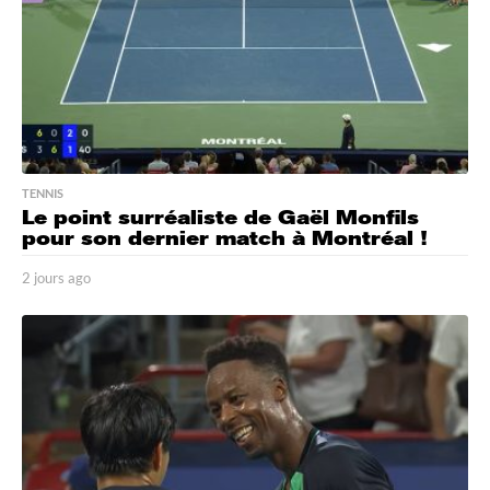
TENNIS
Le point surréaliste de Gaël Monfils
pour son dernier match à Montréal !
2 jours ago
2
j
o
u
r
s
a
g
o