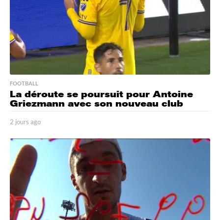
FOOTBALL
La déroute se poursuit pour Antoine
Griezmann avec son nouveau club
2 jours ago
2
j
o
u
r
s
a
g
o