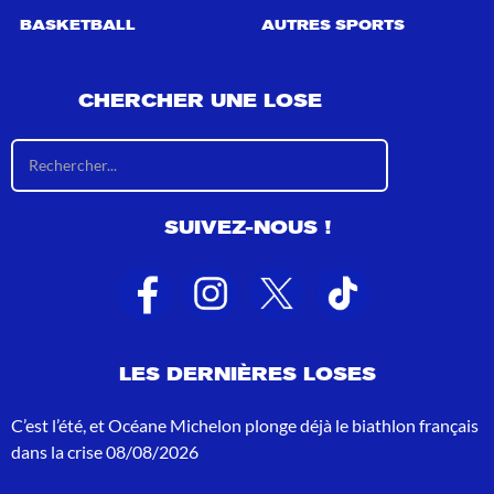
BASKETBALL
AUTRES SPORTS
CHERCHER UNE LOSE
R
é
s
u
SUIVEZ-NOUS !
l
t
a
t
s
d
e
LES DERNIÈRES LOSES
r
e
c
C’est l’été, et Océane Michelon plonge déjà le biathlon français
h
dans la crise
08/08/2026
e
r