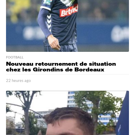
o
FOOTBALL
Nouveau retournement de situation
chez les Girondins de Bordeaux
22 heures ago
2
2
h
e
u
r
e
s
a
g