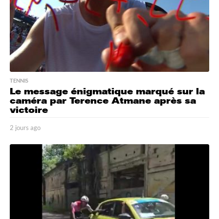
TENNIS
Le message énigmatique marqué sur la
caméra par Terence Atmane après sa
victoire
2 jours ago
2
j
o
u
r
s
a
g
o