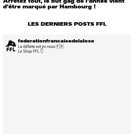
Arrêtez tout, le but gag de l’année vient
d’être marqué par Hambourg !
LES DERNIERS POSTS FFL
federationfrancaisedelalose
La défaite est en nous 🇫🇷
Le Shop FFL 👇