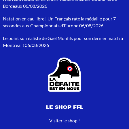
h
Bordeaux
06/08/2026
e
p
Natation en eau libre | Un Français rate la médaille pour 7
o
secondes aux Championnats d’Europe
06/08/2026
u
r
Le point surréaliste de Gaël Monfils pour son dernier match à
:
Montréal !
06/08/2026
LE SHOP FFL
Visiter le shop !