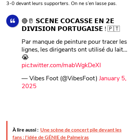
3-0 devant leurs supporters. On ne s’en lasse pas.
🔴🥛 𝗦𝗖𝗘̀𝗡𝗘 𝗖𝗢𝗖𝗔𝗦𝗦𝗘 𝗘𝗡 𝟮𝗘
𝗗𝗜𝗩𝗜𝗦𝗜𝗢𝗡 𝗣𝗢𝗥𝗧𝗨𝗚𝗔𝗜𝗦𝗘 ! 🇵🇹
Par manque de peinture pour tracer les
lignes, les dirigeants ont utilisé du lait…
😭
pic.twitter.com/mabWgkDeXI
— Vibes Foot (@VibesFoot)
January 5,
2025
À lire aussi :
Une scène de concert pile devant les
fans : l'idée de GÉNIE de Palmeiras