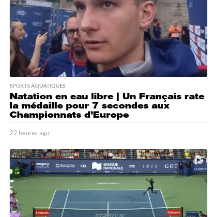
o
SPORTS AQUATIQUES
Natation en eau libre | Un Français rate
la médaille pour 7 secondes aux
Championnats d’Europe
22 heures ago
2
2
h
e
u
r
e
s
a
g