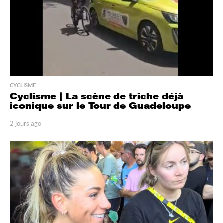
CYCLISME
Cyclisme | La scène de triche déjà
iconique sur le Tour de Guadeloupe
2 jours ago
2
j
o
u
r
s
a
g
o