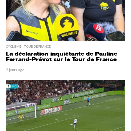
CYCLISME
,
TOUR DE FRANCE
La déclaration inquiétante de Pauline
Ferrand-Prévot sur le Tour de France
2 jours ago
2
j
o
u
r
s
a
g
o