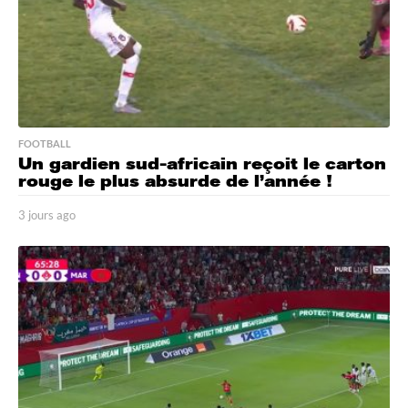
FOOTBALL
Un gardien sud-africain reçoit le carton
rouge le plus absurde de l’année !
3 jours ago
3
j
o
u
r
s
a
g
o