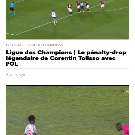
FOOTBALL
,
LIGUE DES CHAMPIONS
Ligue des Champions | Le pénalty-drop
légendaire de Corentin Tolisso avec
l’OL
3 jours ago
3
j
o
u
r
s
a
g
o