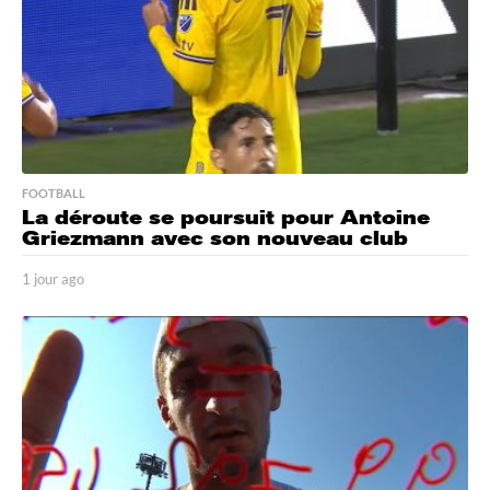
FOOTBALL
La déroute se poursuit pour Antoine
Griezmann avec son nouveau club
1 jour ago
1
j
o
u
r
a
g
o