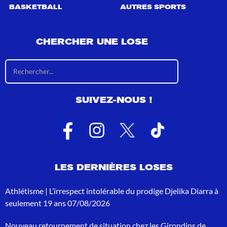
BASKETBALL
AUTRES SPORTS
CHERCHER UNE LOSE
R
é
s
u
SUIVEZ-NOUS !
l
t
a
t
s
d
e
LES DERNIÈRES LOSES
r
e
c
Athlétisme | L’irrespect intolérable du prodige Djelika Diarra à
h
seulement 19 ans
07/08/2026
e
r
Nouveau retournement de situation chez les Girondins de
c