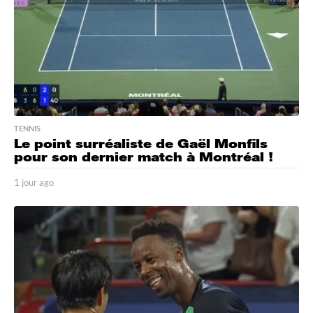
o
TENNIS
Le point surréaliste de Gaël Monfils
pour son dernier match à Montréal !
1 jour ago
1
j
o
u
r
a
g
o