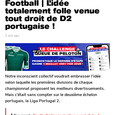
Football | L’idée
a
n
totalement folle venue
s
tout droit de D2
a
portugaise !
g
o
p
2 ans ago
2
2
a
a
a
r
n
T
s
n
o
a
s
m
g
a
G
o
g
a
l
o
Notre inconscient collectif voudrait embrasser l’idée
e
selon laquelle les premières divisions de chaque
r
championnat proposent les meilleurs divertissements.
o
Mais c’était sans compter sur le deuxième échelon
n
portugais, la Liga Portugal 2.