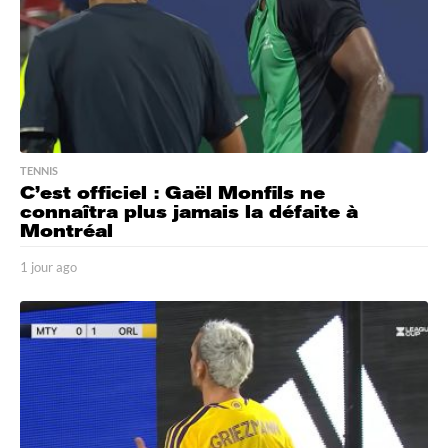
TENNIS
C’est officiel : Gaël Monfils ne
connaîtra plus jamais la défaite à
Montréal
1 jour ago
1
j
o
u
r
a
g
o