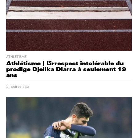
ATHLÉTISME
Athlétisme | L’irrespect intolérable du
prodige Djelika Diarra à seulement 19
ans
3 heures ago
3
h
e
u
r
e
s
a
g