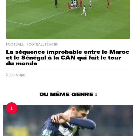
FOOTBALL
,
FOOTBALL FÉMININ
La séquence improbable entre le Maroc
et le Sénégal à la CAN qui fait le tour
du monde
3 jours ago
3
j
o
u
DU MÊME GENRE :
r
s
1
a
g
o