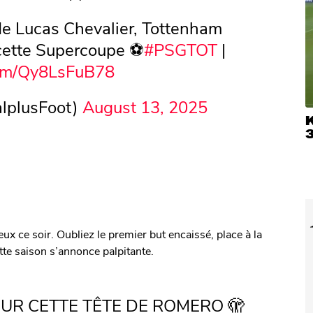
 de Lucas Chevalier, Tottenham
cette Supercoupe ⚽️
#PSGTOT
|
.com/Qy8LsFuB78
lplusFoot)
August 13, 2025
 ce soir. Oubliez le premier but encaissé, place à la
te saison s’annonce palpitante.
SUR CETTE TÊTE DE ROMERO 🫣