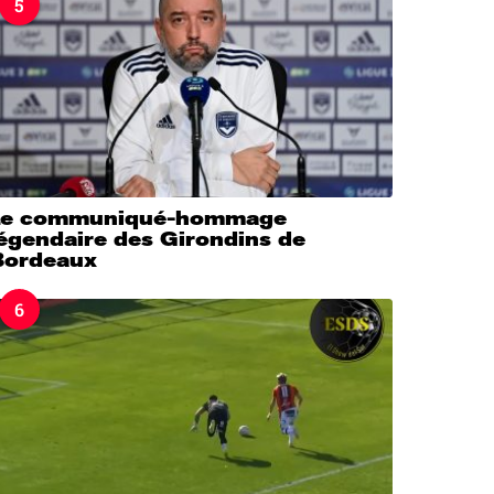
5
Le communiqué-hommage
légendaire des Girondins de
Bordeaux
6