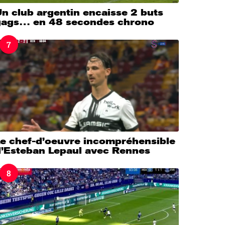
n club argentin encaisse 2 buts
gags… en 48 secondes chrono
7
Le chef-d’oeuvre incompréhensible
d’Esteban Lepaul avec Rennes
8