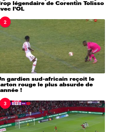
rop légendaire de Corentin Tolisso
vec l’OL
2
n gardien sud-africain reçoit le
arton rouge le plus absurde de
’année !
3