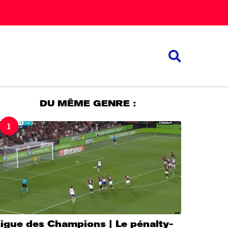
DU MÊME GENRE :
1
igue des Champions | Le pénalty-