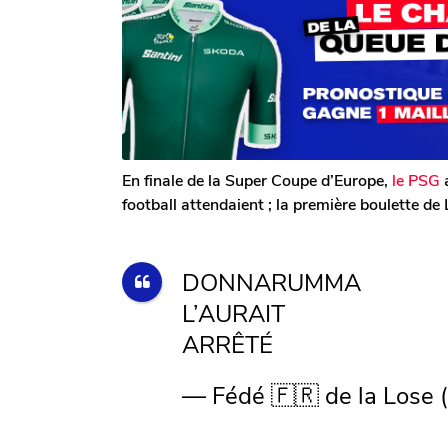
T
2
o
i
m
m
s
G
a
o
a
g
i
l
o
s
e
r
a
o
g
n
En finale de la Super Coupe d’Europe,
le PSG
a
o
football attendaient ; la première boulette de
DONNARUMMA
L’AURAIT
ARRÊTÉ
— Fédé 🇫🇷 de la Lose