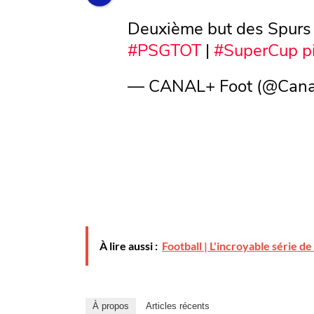
Deuxième but des Spurs d
#PSGTOT
|
#SuperCup
p
— CANAL+ Foot (@Cana
À lire aussi :
Football | L'incroyable série 
À propos
Articles récents