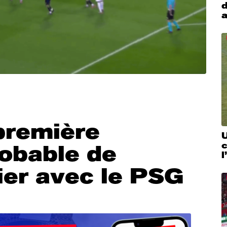
d
a
 première
U
c
robable de
l
ier avec le PSG