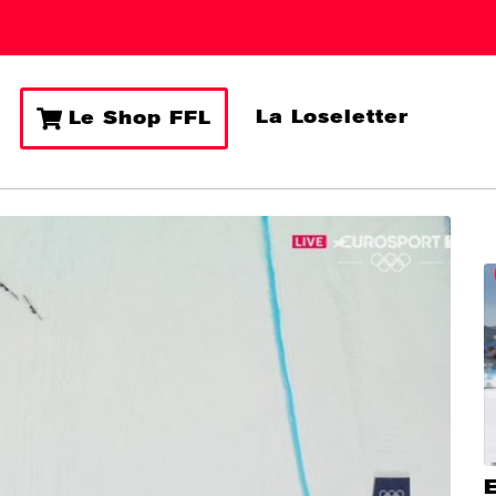
La Loseletter
Le Shop FFL
E