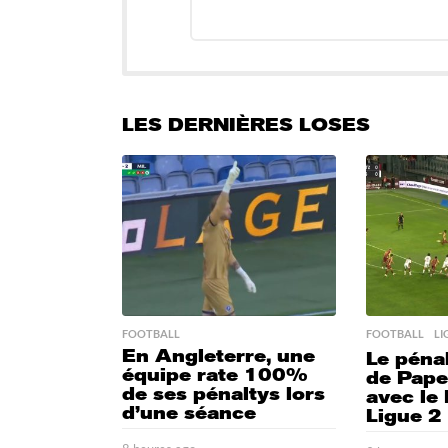
LES DERNIÈRES LOSES
FOOTBALL
FOOTBALL
,
LI
En Angleterre, une
Le pénal
équipe rate 100%
de Pap
de ses pénaltys lors
avec le
d’une séance
Ligue 2