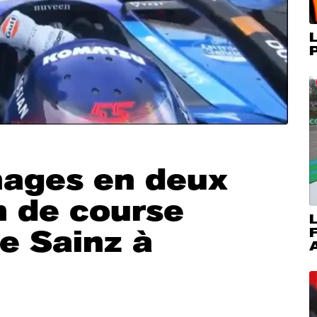
L
P
ages en deux
in de course
L
e Sainz à
A