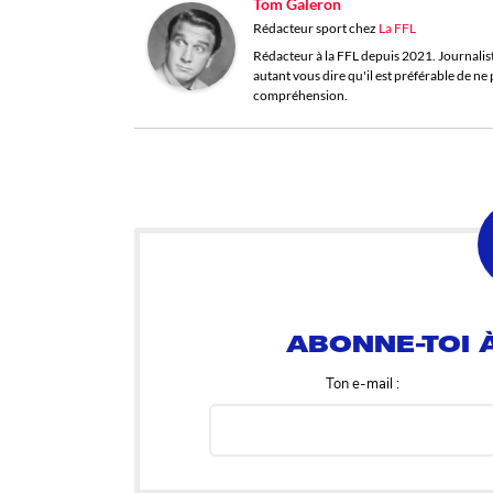
Tom Galeron
Rédacteur sport
chez
La FFL
Rédacteur à la FFL depuis 2021. Journaliste 
autant vous dire qu'il est préférable de n
compréhension.
ABONNE-TOI À
Ton e-mail :