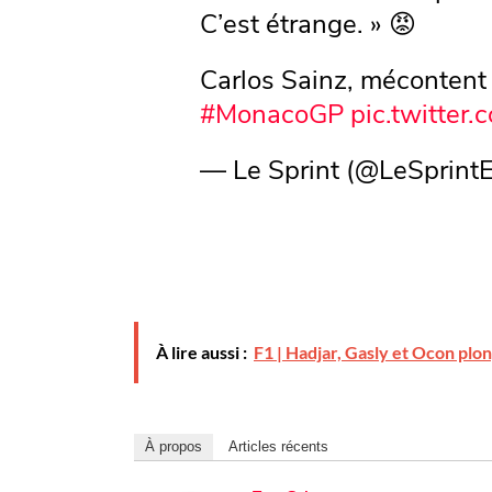
C’est étrange. » 😡
Carlos Sainz, mécontent 
#MonacoGP
pic.twitte
— Le Sprint (@LeSprintE
À lire aussi :
F1 | Hadjar, Gasly et Ocon plo
À propos
Articles récents