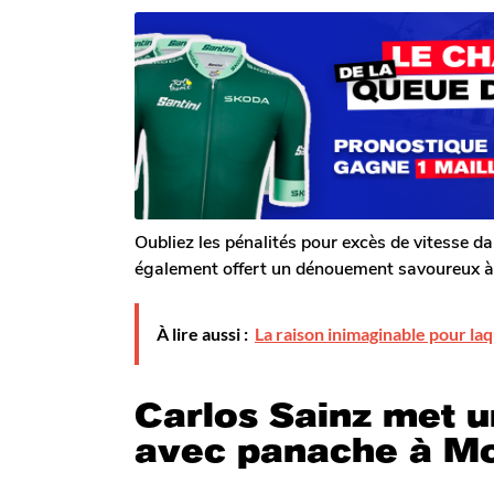
m
o
r
o
i
T
i
o
s
s
m
a
a
G
g
g
a
o
o
l
e
r
o
n
Oubliez les pénalités pour excès de vitesse d
également offert un dénouement savoureux à
À lire aussi :
La raison inimaginable pour la
Carlos Sainz met u
avec panache à M