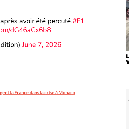
après avoir été percuté.
#F1
r.com/dG46aCx6b8
dition)
June 7, 2026
V
ngent la France dans la crise à Monaco