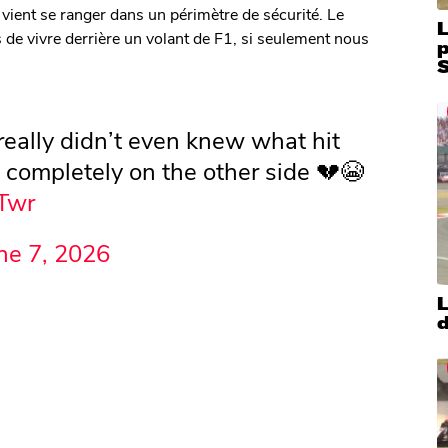
 vient se ranger dans un périmètre de sécurité. Le
L
 de vivre derrière un volant de F1, si seulement nous
S
 really didn’t even knew what hit
 completely on the other side 💔😭
dTwr
ne 7, 2026
L
d