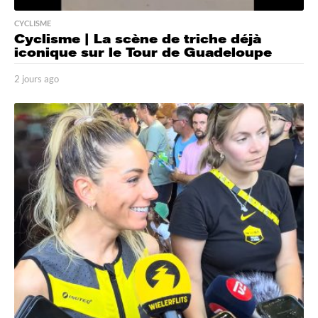
CYCLISME
Cyclisme | La scène de triche déjà
iconique sur le Tour de Guadeloupe
2 jours ago
2
j
o
u
r
s
a
g
o