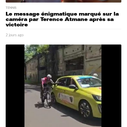
TENNIS
Le message énigmatique marqué sur la
caméra par Terence Atmane après sa
victoire
2 jours ago
2
j
o
u
r
s
a
g
o