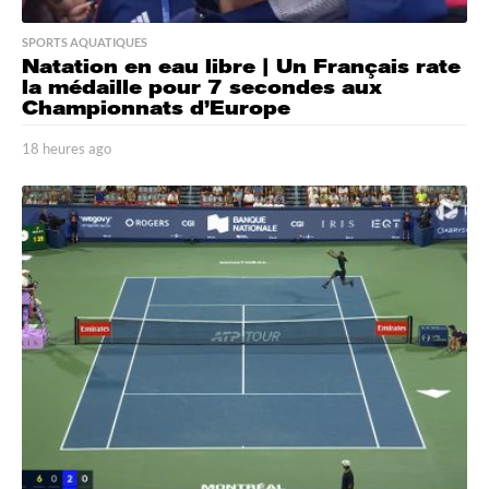
SPORTS AQUATIQUES
Natation en eau libre | Un Français rate
la médaille pour 7 secondes aux
Championnats d’Europe
18 heures ago
1
8
h
e
u
r
e
s
a
g
o