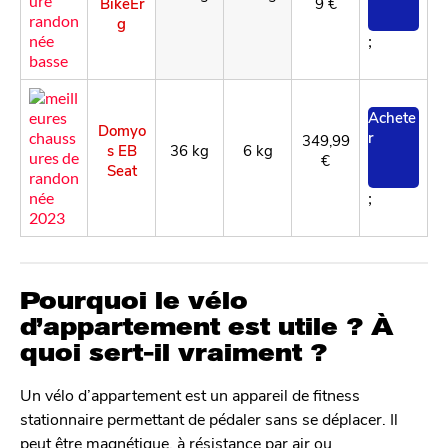
BikeEr
9 €
g
;
Achete
Domyo
r
349,99
s EB
36 kg
6 kg
€
Seat
;
Pourquoi le vélo
d’appartement est utile ? À
quoi sert-il vraiment ?
Un vélo d’appartement est un appareil de fitness
stationnaire permettant de pédaler sans se déplacer. Il
peut être magnétique, à résistance par air ou