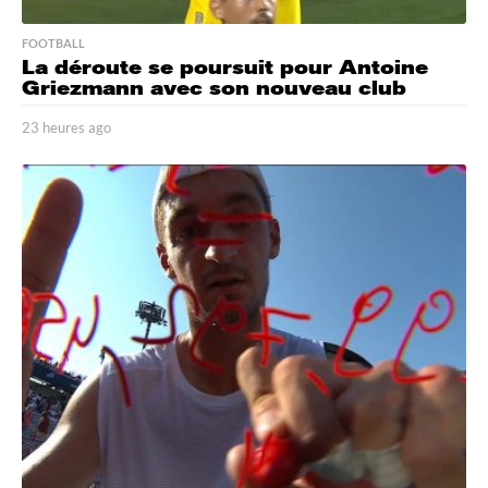
FOOTBALL
La déroute se poursuit pour Antoine
Griezmann avec son nouveau club
23 heures ago
2
3
h
e
u
r
e
s
a
g
o