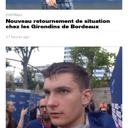
FOOTBALL
Nouveau retournement de situation
chez les Girondins de Bordeaux
17 heures ago
1
7
h
e
u
r
e
s
a
g
o