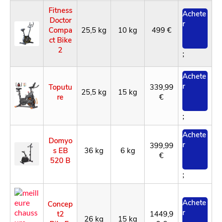
Fitness
Achete
Doctor
r
Compa
25,5 kg
10 kg
499 €
ct Bike
2
;
Achete
r
Toputu
339,99
25,5 kg
15 kg
re
€
;
Achete
Domyo
r
399,99
s EB
36 kg
6 kg
€
520 B
;
Achete
Concep
r
t2
1449,9
26 kg
15 kg