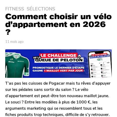
FITNESS
,
SÉLECTIONS
1
Comment choisir un vélo
1
m
d’appartement en 2026
o
?
i
s
p
11 mois ago
7
a
a
m
r
o
g
P
i
o
a
s
7
u
a
l
m
g
D
o
o
u
T’as pas les cuisses de Pogacar mais tu rêves d’appuyer
i
r
sur les pédales sans sortir du salon ? Le vélo
s
e
d’appartement est peut-être ton nouveau maillot jaune.
l
a
Le souci ? Entre les modèles à plus de 1000 €, les
g
arguments marketing qui se ressemblent tous et les
o
fiches produits trop techniques, difficile de s’y retrouver.