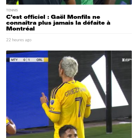
TENNIS
C’est officiel : Gaël Monfils ne
connaîtra plus jamais la défaite à
Montréal
22 heures ago
2
2
h
e
u
r
e
s
a
g
o