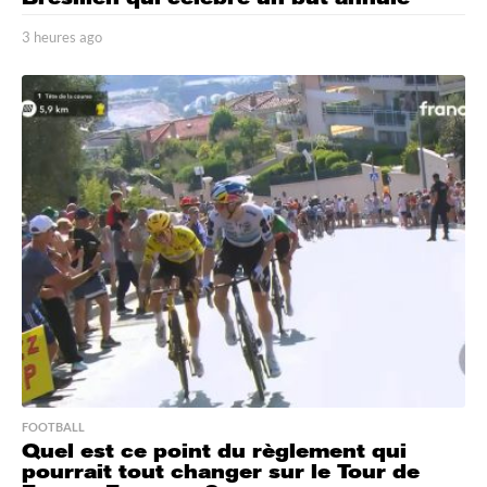
3 heures ago
3
h
e
u
r
e
s
a
g
o
FOOTBALL
Quel est ce point du règlement qui
pourrait tout changer sur le Tour de