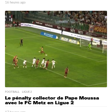
16 heures ago
1
6
h
e
u
r
e
s
a
g
o
FOOTBALL
,
LIGUE 2
Le pénalty collector de Pape Moussa
avec le FC Metz en Ligue 2
17 heures ago
1