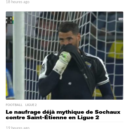
18 heures ago
1
8
h
e
u
r
e
s
a
g
o
FOOTBALL
,
LIGUE 2
Le naufrage déjà mythique de Sochaux
contre Saint-Étienne en Ligue 2
19 heures ago
1