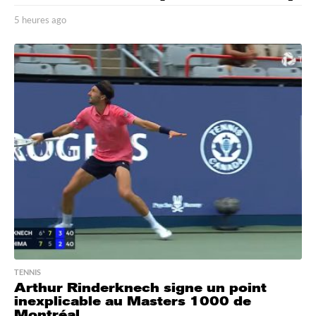
5 heures ago
5
h
e
u
r
e
s
a
g
o
TENNIS
Arthur Rinderknech signe un point
inexplicable au Masters 1000 de
Montréal