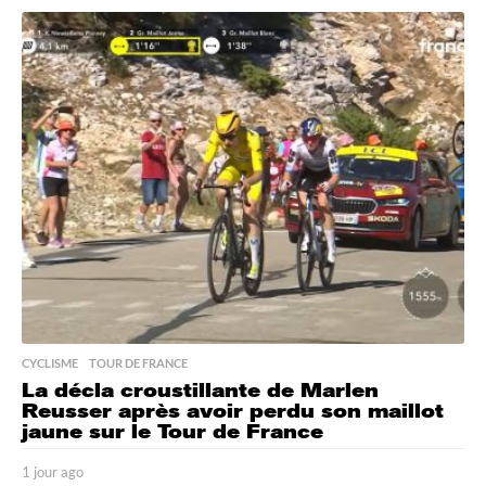
o
u
r
a
g
o
CYCLISME
,
TOUR DE FRANCE
La décla croustillante de Marlen
Reusser après avoir perdu son maillot
jaune sur le Tour de France
1 jour ago
1