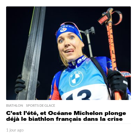
0
h
e
u
r
e
s
a
g
o
BIATHLON
,
SPORTS DE GLACE
C’est l’été, et Océane Michelon plonge
déjà le biathlon français dans la crise
1 jour ago
1
j