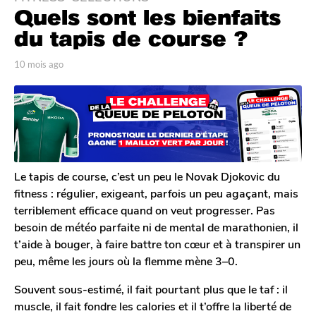
Quels sont les bienfaits
0
m
du tapis de course ?
o
i
p
10 mois ago
1
a
0
s
r
m
a
P
o
g
a
i
u
o
s
l
a
1
D
g
0
u
o
Le tapis de course, c’est un peu le Novak Djokovic du
m
r
fitness : régulier, exigeant, parfois un peu agaçant, mais
e
o
terriblement efficace quand on veut progresser. Pas
l
i
besoin de météo parfaite ni de mental de marathonien, il
s
t’aide à bouger, à faire battre ton cœur et à transpirer un
a
peu, même les jours où la flemme mène 3–0.
g
o
Souvent sous-estimé, il fait pourtant plus que le taf : il
muscle, il fait fondre les calories et il t’offre la liberté de