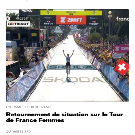
9
h
e
u
r
e
s
a
g
o
CYCLISME
,
TOUR DE FRANCE
Retournement de situation sur le Tour
de France Femmes
20 heures ago
2