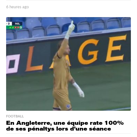
6 heures ago
6
h
e
u
r
e
s
a
g
o
FOOTBALL
En Angleterre, une équipe rate 100%
de ses pénaltys lors d’une séance