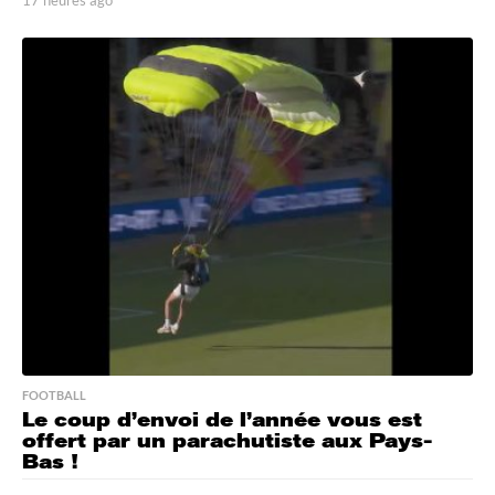
7
h
e
u
r
e
s
a
g
o
FOOTBALL
Le coup d’envoi de l’année vous est
offert par un parachutiste aux Pays-
Bas !