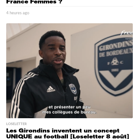
France Femmes ?
4 heures ago
4
h
e
u
r
e
s
a
g
o
LOSELETTER
Les Girondins inventent un concept
UNIQUE au football [Loseletter 8 août]