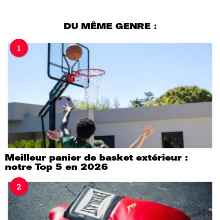
j
o
u
DU MÊME GENRE :
r
a
1
g
o
Meilleur panier de basket extérieur :
notre Top 5 en 2026
2