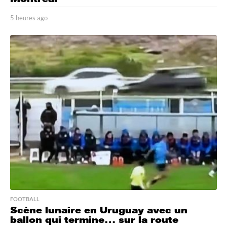
5 heures ago
5
h
e
u
r
e
s
a
g
o
FOOTBALL
Scène lunaire en Uruguay avec un
ballon qui termine… sur la route