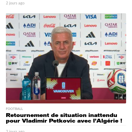
2 jours ago
2
j
o
u
r
s
a
g
o
FOOTBALL
Retournement de situation inattendu
pour Vladimir Petkovic avec l’Algérie !
2 jours ago
2