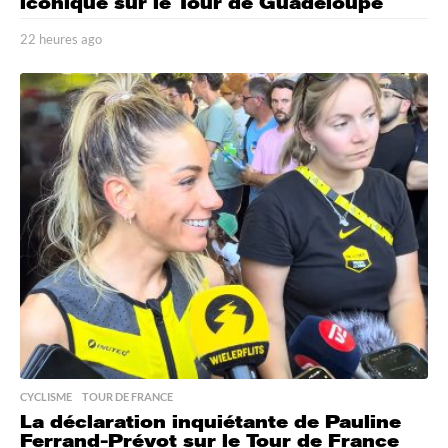
iconique sur le Tour de Guadeloupe
22 heures ago
2
2
h
e
u
r
e
s
a
g
o
CYCLISME
,
TOUR DE FRANCE
La déclaration inquiétante de Pauline
Ferrand-Prévot sur le Tour de France