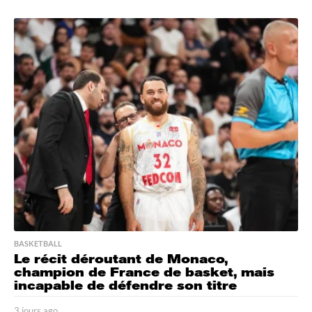
j
o
u
r
s
a
g
o
BASKETBALL
Le récit déroutant de Monaco,
champion de France de basket, mais
incapable de défendre son titre
3 jours ago
3