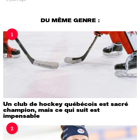
j
o
u
DU MÊME GENRE :
r
s
1
a
g
o
Un club de hockey québécois est sacré
champion, mais ce qui suit est
impensable
2