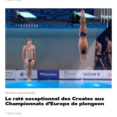
j
o
u
r
s
a
g
o
SPORTS AQUATIQUES
Le raté exceptionnel des Croates aux
Championnats d’Europe de plongeon
3 jours ago
3