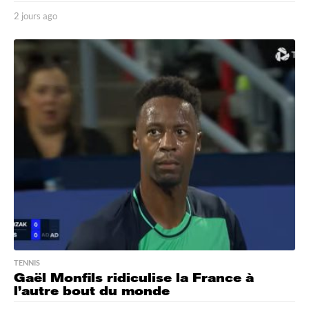
2 jours ago
2
j
o
u
r
s
a
g
o
TENNIS
Gaël Monfils ridiculise la France à
l’autre bout du monde