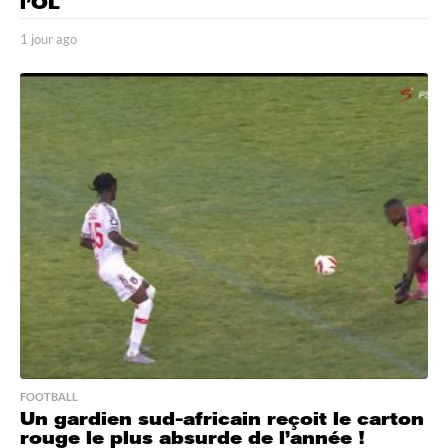
l’OL
1 jour ago
1
j
o
u
r
a
g
o
FOOTBALL
Un gardien sud-africain reçoit le carton
rouge le plus absurde de l’année !