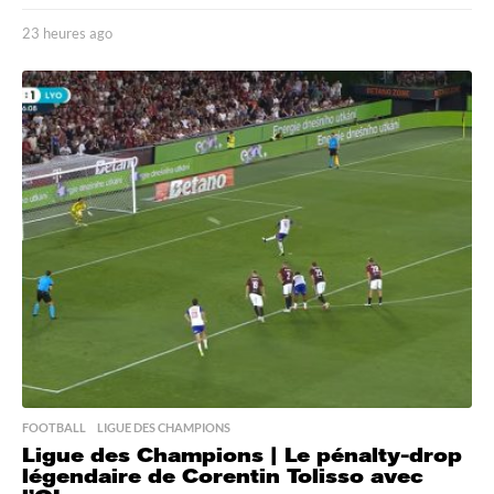
23 heures ago
2
3
h
e
u
r
e
s
a
g
o
FOOTBALL
,
LIGUE DES CHAMPIONS
Ligue des Champions | Le pénalty-drop
légendaire de Corentin Tolisso avec