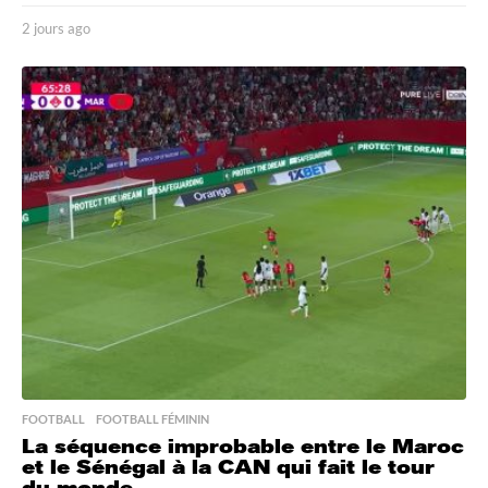
2 jours ago
2
j
o
u
r
s
a
g
o
FOOTBALL
,
FOOTBALL FÉMININ
La séquence improbable entre le Maroc
et le Sénégal à la CAN qui fait le tour
du monde