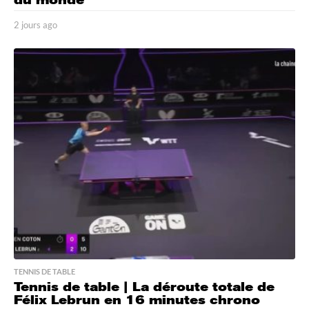
2 jours ago
2
j
o
u
r
s
a
g
o
TENNIS DE TABLE
Tennis de table | La déroute totale de
Félix Lebrun en 16 minutes chrono