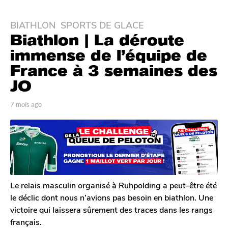
BIATHLON
,
SPORTS DE GLACE
7
Biathlon | La déroute
m
o
immense de l’équipe de
i
France à 3 semaines des
s
JO
a
g
p
7 mois ago
7
o
a
m
7
r
o
T
i
m
o
s
o
m
a
i
G
g
s
a
o
l
a
Le relais masculin organisé à Ruhpolding a peut-être été
e
g
le déclic dont nous n’avions pas besoin en biathlon. Une
r
o
victoire qui laissera sûrement des traces dans les rangs
o
français.
n