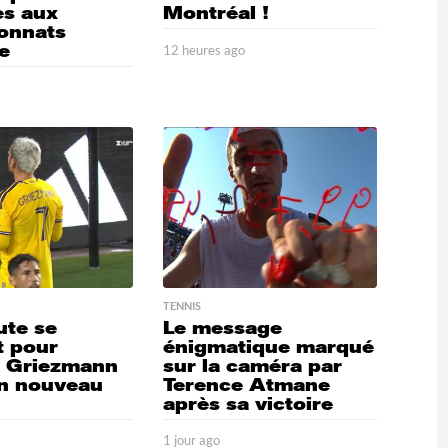
es aux
Montréal !
onnats
e
12 heures ago
1
2
8
h
e
u
r
e
s
a
g
o
TENNIS
ute se
Le message
t pour
énigmatique marqué
e Griezmann
sur la caméra par
n nouveau
Terence Atmane
après sa victoire
o
1
1 jour ago
2