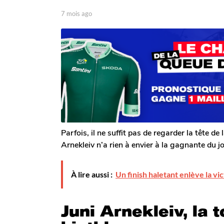
g
o
p
7 mois ago
7
a
m
7
r
o
m
T
i
o
o
s
m
i
a
G
g
s
a
o
a
l
g
e
r
o
o
n
Parfois, il ne suffit pas de regarder la tête de
Arnekleiv n’a rien à envier à la gagnante du jo
À lire aussi :
Un finish haletant enlève la 
Juni Arnekleiv, la 