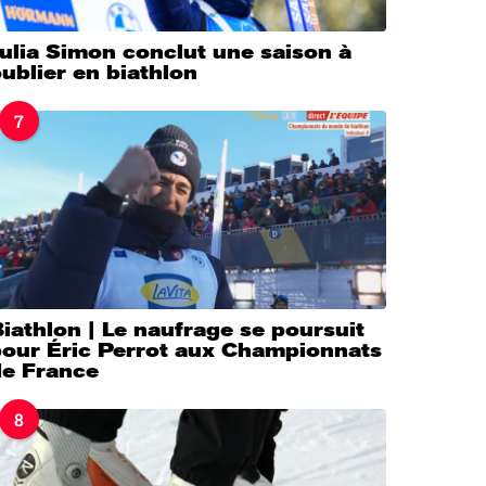
ulia Simon conclut une saison à
ublier en biathlon
7
iathlon | Le naufrage se poursuit
pour Éric Perrot aux Championnats
de France
8