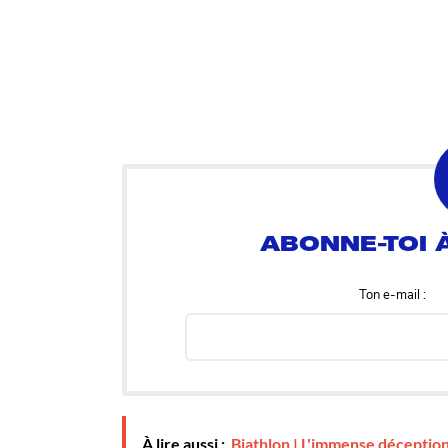
Ton e-mail :
À lire aussi :
Biathlon | L'immense déception