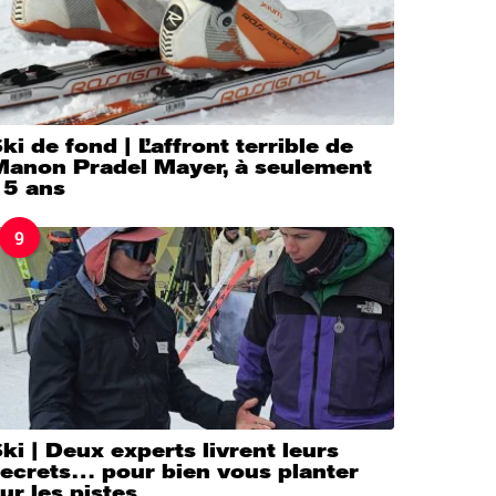
ki de fond | L’affront terrible de
Manon Pradel Mayer, à seulement
15 ans
9
ki | Deux experts livrent leurs
secrets… pour bien vous planter
ur les pistes