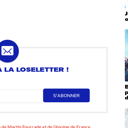
J
o
B
S'ABONNER
 de Martin Fourcade et de l'équipe de France