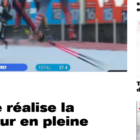
s
d
 réalise la
our en pleine