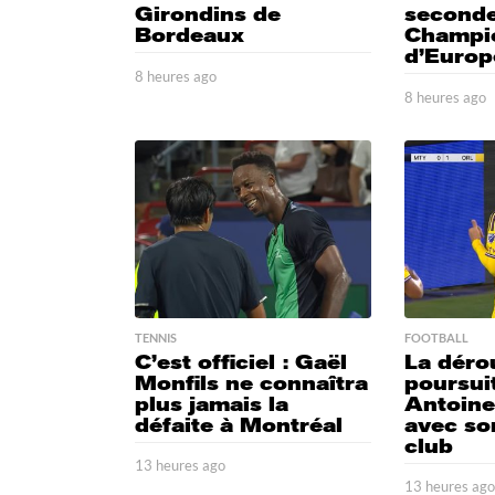
Girondins de
second
Bordeaux
Champi
d’Europ
8 heures ago
8
h
8 heures ago
e
h
u
e
r
u
e
r
s
e
a
s
g
a
o
g
o
TENNIS
FOOTBALL
C’est officiel : Gaël
La déro
Monfils ne connaîtra
poursui
plus jamais la
Antoin
défaite à Montréal
avec so
club
13 heures ago
1
3
13 heures ag