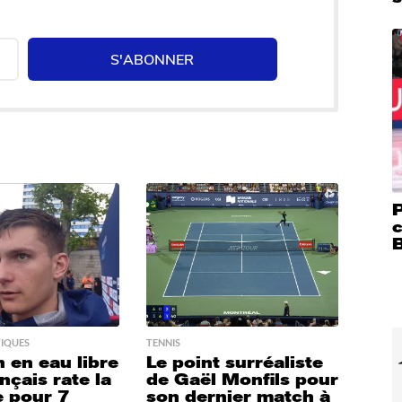
S'ABONNER
P
c
IQUES
TENNIS
 en eau libre
Le point surréaliste
nçais rate la
de Gaël Monfils pour
e pour 7
son dernier match à