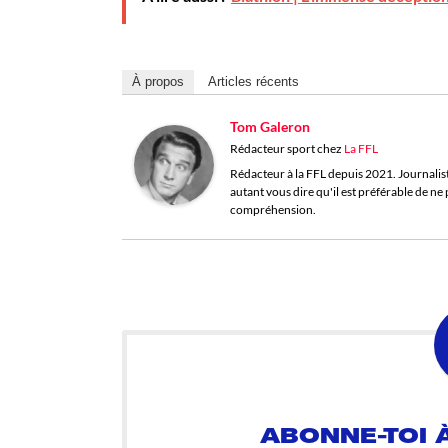
À propos
Articles récents
Tom Galeron
Rédacteur sport
chez
La FFL
Rédacteur à la FFL depuis 2021. Journaliste 
autant vous dire qu'il est préférable de n
compréhension.
ABONNE-TOI À