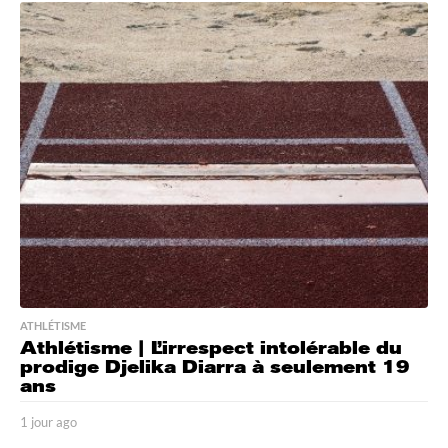
h
e
u
r
e
s
a
g
o
ATHLÉTISME
Athlétisme | L’irrespect intolérable du
prodige Djelika Diarra à seulement 19
ans
1 jour ago
1
j