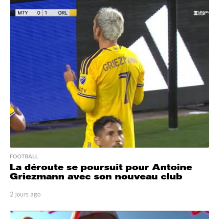
u
r
s
a
g
o
FOOTBALL
La déroute se poursuit pour Antoine
Griezmann avec son nouveau club
2 jours ago
2
j
o