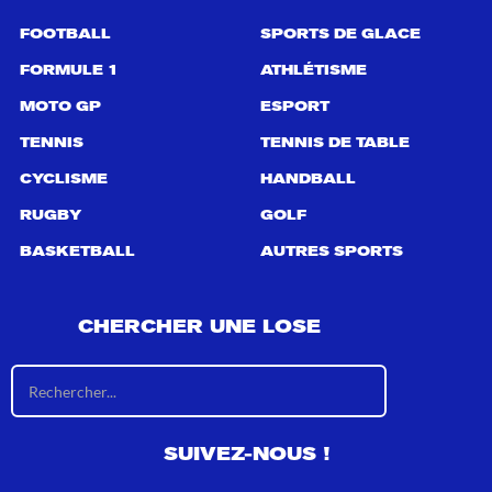
FOOTBALL
SPORTS DE GLACE
FORMULE 1
ATHLÉTISME
MOTO GP
ESPORT
TENNIS
TENNIS DE TABLE
CYCLISME
HANDBALL
RUGBY
GOLF
BASKETBALL
AUTRES SPORTS
CHERCHER UNE LOSE
R
é
s
u
SUIVEZ-NOUS !
l
t