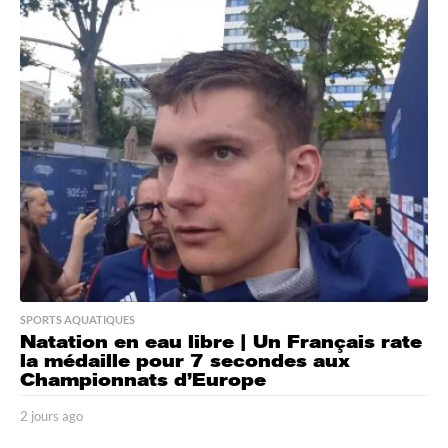
u
r
s
a
g
o
SPORTS AQUATIQUES
Natation en eau libre | Un Français rate
la médaille pour 7 secondes aux
Championnats d’Europe
2 jours ago
2
j