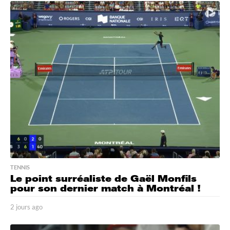
o
u
r
s
a
g
o
TENNIS
Le point surréaliste de Gaël Monfils
pour son dernier match à Montréal !
2 jours ago
2
j
o