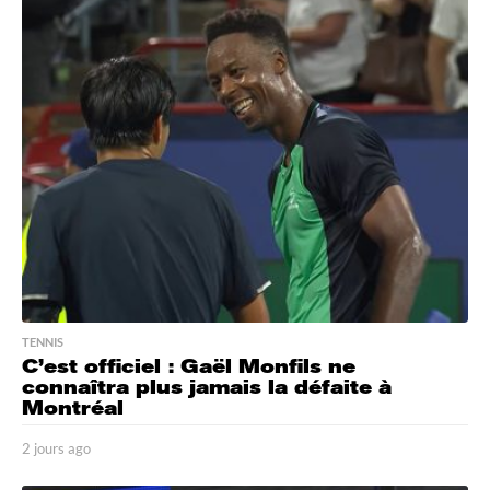
u
r
s
a
g
o
TENNIS
C’est officiel : Gaël Monfils ne
connaîtra plus jamais la défaite à
Montréal
2 jours ago
2
j
o