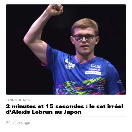
h
e
u
r
e
s
a
g
o
TENNIS DE TABLE
2 minutes et 15 secondes : le set irréel
d’Alexis Lebrun au Japon
24 heures ago
2
4