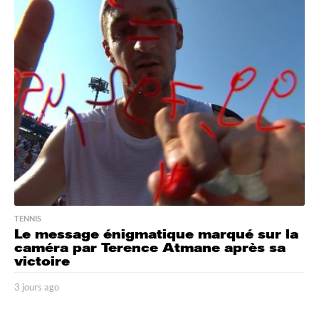
u
r
s
a
g
o
TENNIS
Le message énigmatique marqué sur la
caméra par Terence Atmane après sa
victoire
3 jours ago
3
j
o