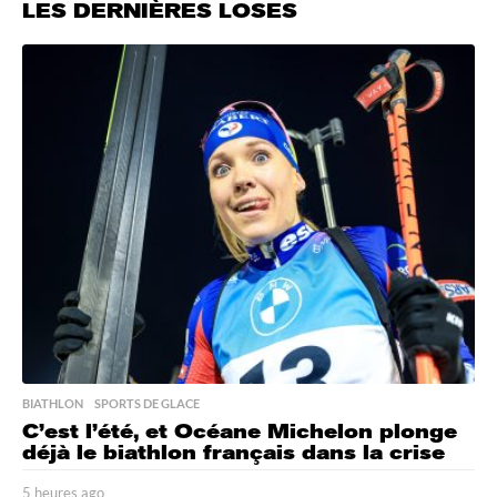
LES DERNIÈRES LOSES
BIATHLON
,
SPORTS DE GLACE
C’est l’été, et Océane Michelon plonge
déjà le biathlon français dans la crise
5 heures ago
5