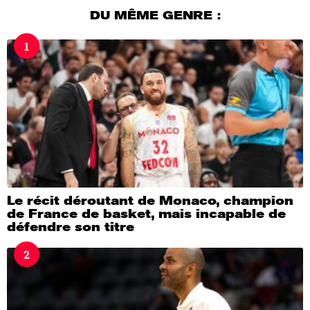
u
DU MÊME GENRE :
r
s
1
a
g
o
Le récit déroutant de Monaco, champion
de France de basket, mais incapable de
défendre son titre
2