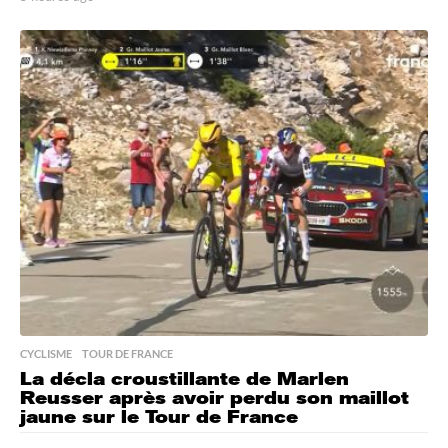
h
e
u
r
e
s
a
g
o
CYCLISME
,
TOUR DE FRANCE
La décla croustillante de Marlen
Reusser après avoir perdu son maillot
jaune sur le Tour de France