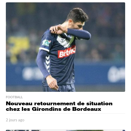
o
u
r
a
g
o
FOOTBALL
Nouveau retournement de situation
chez les Girondins de Bordeaux
2 jours ago
2
j
o