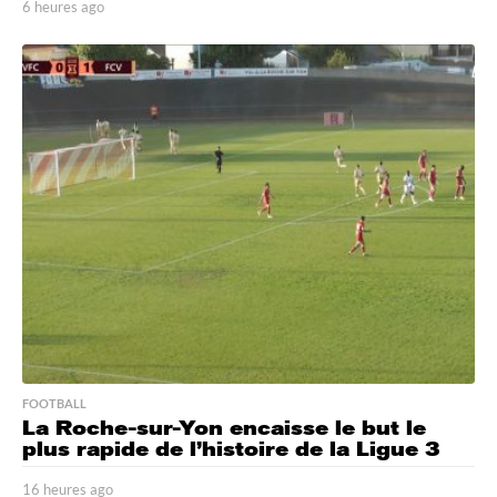
6 heures ago
6
h
e
u
r
e
s
a
g
o
FOOTBALL
La Roche-sur-Yon encaisse le but le
plus rapide de l’histoire de la Ligue 3
16 heures ago
1