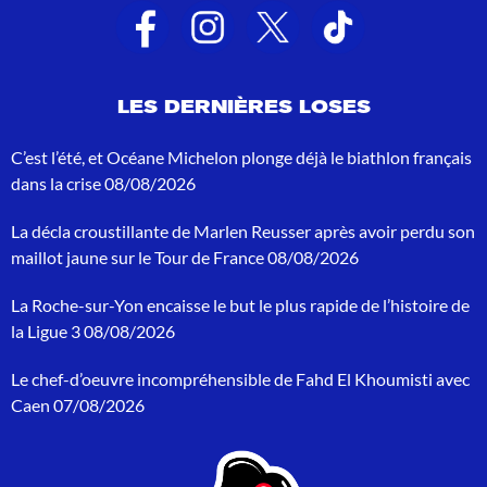
a
t
s
d
e
LES DERNIÈRES LOSES
r
e
c
C’est l’été, et Océane Michelon plonge déjà le biathlon français
h
dans la crise
08/08/2026
e
r
La décla croustillante de Marlen Reusser après avoir perdu son
c
h
maillot jaune sur le Tour de France
08/08/2026
e
p
La Roche-sur-Yon encaisse le but le plus rapide de l’histoire de
o
la Ligue 3
08/08/2026
u
r
Le chef-d’oeuvre incompréhensible de Fahd El Khoumisti avec
:
Caen
07/08/2026