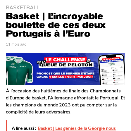
BASKETBALL
1
Basket | L’incroyable
1
m
boulette de ces deux
o
Portugais à l’Euro
i
s
p
11 mois ago
1
a
a
1
r
m
g
T
o
o
o
i
1
m
s
G
1
a
a
g
m
l
o
À l’occasion des huitièmes de finale des Championnats
o
e
d’Europe de basket, l’Allemagne affrontait le Portugal. Et
i
r
les champions du monde 2023 ont pu compter sur la
o
s
complicité de leurs adversaires.
n
a
g
o
À lire aussi :
Basket | Les génies de la Géorgie nous