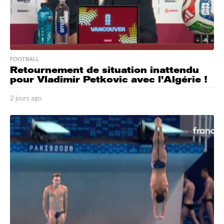
FOOTBALL
Retournement de situation inattendu
pour Vladimir Petkovic avec l’Algérie !
2 jours ago
2
j
o
u
r
s
a
g
o