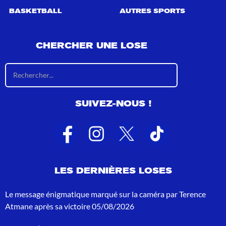
BASKETBALL
AUTRES SPORTS
CHERCHER UNE LOSE
R
é
s
u
SUIVEZ-NOUS !
l
t
a
t
s
d
e
LES DERNIÈRES LOSES
r
e
c
Le message énigmatique marqué sur la caméra par Terence
h
Atmane après sa victoire
05/08/2026
e
r