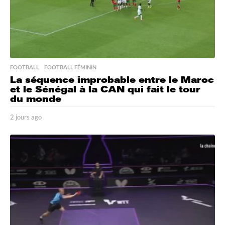
FOOTBALL
,
FOOTBALL FÉMININ
La séquence improbable entre le Maroc
et le Sénégal à la CAN qui fait le tour
du monde
2 jours ago
2
j
o
u
r
s
a
g
o