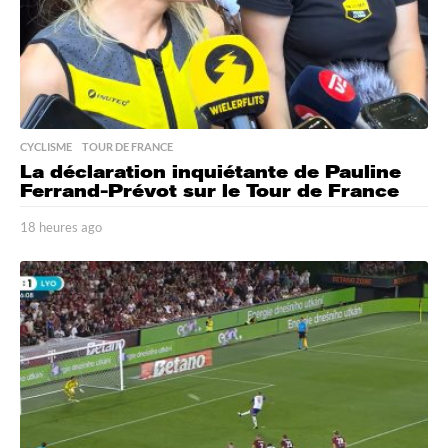
CYCLISME
,
TOUR DE FRANCE
La déclaration inquiétante de Pauline
Ferrand-Prévot sur le Tour de France
18 heures ago
1
8
h
e
u
r
e
s
a
g
o