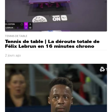
TENNIS DE TABLE
Tennis de table | La déroute totale de
Félix Lebrun en 16 minutes chrono
2 jours ago
2
j
o
u
r
s
a
g
o