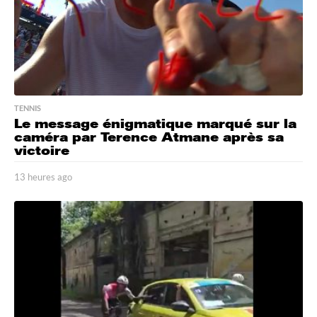
TENNIS
Le message énigmatique marqué sur la
caméra par Terence Atmane après sa
victoire
13 heures ago
1
7
h
e
u
r
e
s
a
g
o