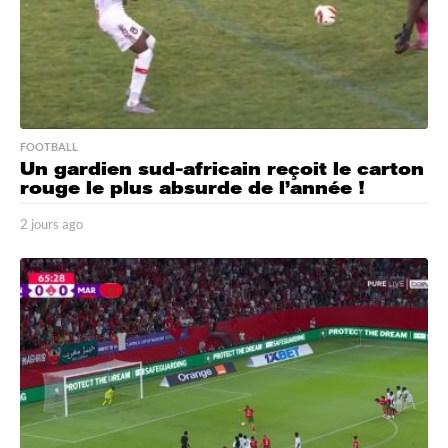
FOOTBALL
Un gardien sud-africain reçoit le carton
rouge le plus absurde de l’année !
2 jours ago
2
j
o
u
r
s
a
g
o