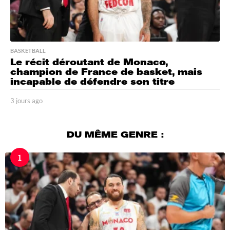
BASKETBALL
Le récit déroutant de Monaco,
champion de France de basket, mais
incapable de défendre son titre
3 jours ago
3
j
o
u
DU MÊME GENRE :
r
s
1
a
g
o