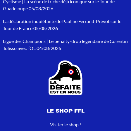
Cyclisme | La scène de triche déjà iconique sur le Tour de
c
h
Guadeloupe
05/08/2026
e
p
La déclaration inquiétante de Pauline Ferrand-Prévot sur le
o
Tour de France
05/08/2026
u
r
Ligue des Champions | Le pénalty-drop légendaire de Corentin
:
Tolisso avec l’OL
04/08/2026
LE SHOP FFL
Visiter le shop !