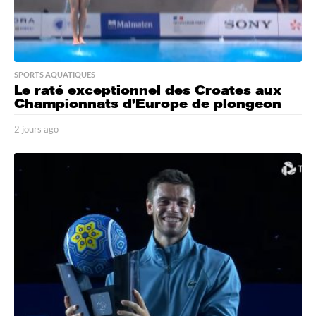
SPORTS AQUATIQUES
Le raté exceptionnel des Croates aux
Championnats d’Europe de plongeon
2 jours ago
2
j
o
u
r
s
a
g
o