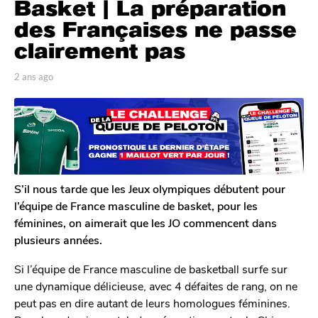
Basket | La préparation
a
n
des Françaises ne passe
s
clairement pas
a
g
p
2 ans ago
2
o
a
a
r
n
2
T
s
a
o
a
n
m
g
G
s
o
a
a
l
S’il nous tarde que les Jeux olympiques débutent pour
g
e
l’équipe de France masculine de basket, pour les
o
r
féminines, on aimerait que les JO commencent dans
o
plusieurs années.
n
Si l’équipe de France masculine de basketball surfe sur
une dynamique délicieuse, avec 4 défaites de rang, on ne
peut pas en dire autant de leurs homologues féminines.