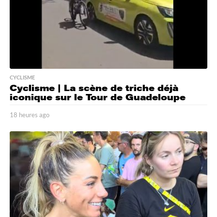
CYCLISME
Cyclisme | La scène de triche déjà
iconique sur le Tour de Guadeloupe
18 heures ago
1
8
h
e
u
r
e
s
a
g
o