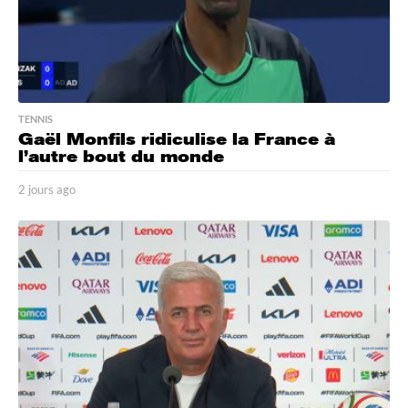
TENNIS
Gaël Monfils ridiculise la France à
l’autre bout du monde
2 jours ago
2
j
o
u
r
s
a
g
o