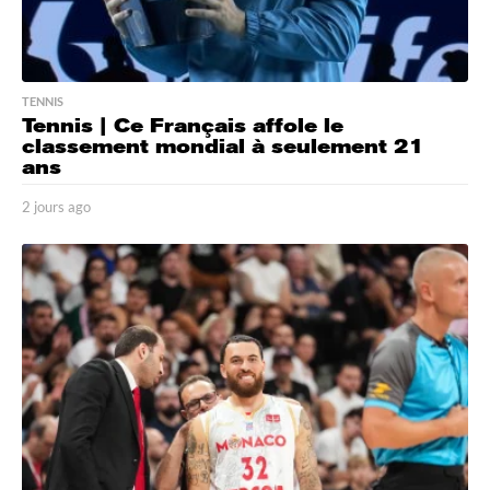
TENNIS
Tennis | Ce Français affole le
classement mondial à seulement 21
ans
2 jours ago
2
j
o
u
r
s
a
g
o