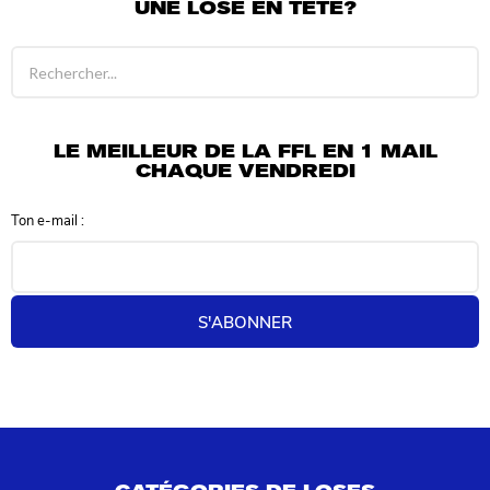
UNE LOSE EN TÊTE?
R
é
s
u
l
LE MEILLEUR DE LA FFL EN 1 MAIL
t
CHAQUE VENDREDI
a
t
Ton e-mail :
s
d
e
r
e
S'ABONNER
c
h
e
r
c
h
e
p