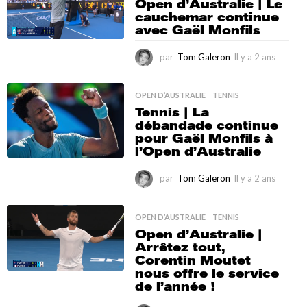
2
Open d’Australie | Le
a
cauchemar continue
n
avec Gaël Monfils
s
par
Tom Galeron
Il y a 2 ans
I
l
y
a
OPEN D’AUSTRALIE
,
TENNIS
2
Tennis | La
a
débandade continue
n
pour Gaël Monfils à
s
l’Open d’Australie
par
Tom Galeron
Il y a 2 ans
I
l
y
a
OPEN D’AUSTRALIE
,
TENNIS
2
Open d’Australie |
a
Arrêtez tout,
n
Corentin Moutet
s
nous offre le service
de l’année !