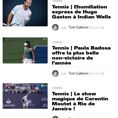
a
TENNIS
Tennis | L’humiliation
1
express de Hugo
a
Gaston à Indian Wells
n
par
Tom Galeron
Il y a 1 an
I
l
y
a
TENNIS
Tennis | Paula Badosa
1
offre la plus belle
a
non-victoire de
n
l’année
par
Tom Galeron
Il y a 1 an
I
l
y
a
TENNIS
Tennis | Le show
1
magique de Corentin
a
Moutet à Rio de
n
Janeiro !