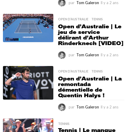
par
Tom Galeron
Il y a 2 ans
I
l
y
a
OPEN D’AUSTRALIE
,
TENNIS
2
Open d’Australie | Le
a
jeu de service
n
délirant d’Arthur
s
Rinderknech [VIDEO]
par
Tom Galeron
Il y a 2 ans
I
l
y
a
OPEN D’AUSTRALIE
,
TENNIS
2
Open d’Australie | La
a
remontada
n
démentielle de
s
Quentin Halys !
par
Tom Galeron
Il y a 2 ans
I
l
y
a
TENNIS
Tennis | Le manque
2