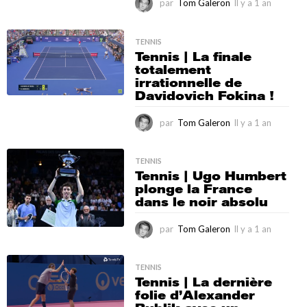
par
Tom Galeron
Il y a 1 an
I
l
y
a
TENNIS
Tennis | La finale
1
totalement
a
irrationnelle de
n
Davidovich Fokina !
par
Tom Galeron
Il y a 1 an
I
l
y
a
TENNIS
Tennis | Ugo Humbert
1
plonge la France
a
dans le noir absolu
n
par
Tom Galeron
Il y a 1 an
I
l
y
a
TENNIS
Tennis | La dernière
1
folie d’Alexander
a