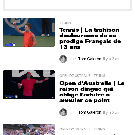
TENNIS
Tennis | La trahison
douloureuse de ce
prodige Français de
13 ans
par
Tom Galeron
Il y a 2 ans
I
l
y
a
OPEN D’AUSTRALIE
,
TENNIS
2
Open d’Australie | La
a
raison dingue qui
n
oblige l’arbitre à
s
annuler ce point
par
Tom Galeron
Il y a 2 ans
I
l
y
a
OPEN D’AUSTRALIE
,
TENNIS