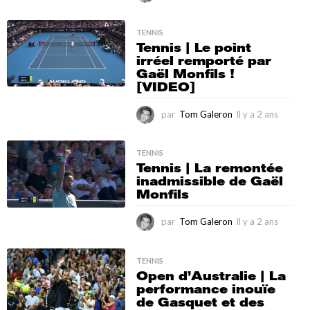
l
y
a
TENNIS
Tennis | Le point
2
irréel remporté par
a
Gaël Monfils !
n
[VIDEO]
s
par
Tom Galeron
Il y a 2 ans
I
l
y
a
TENNIS
Tennis | La remontée
2
inadmissible de Gaël
a
Monfils
n
s
par
Tom Galeron
Il y a 2 ans
I
l
y
a
TENNIS
Open d’Australie | La
2
performance inouïe
a
de Gasquet et des
n