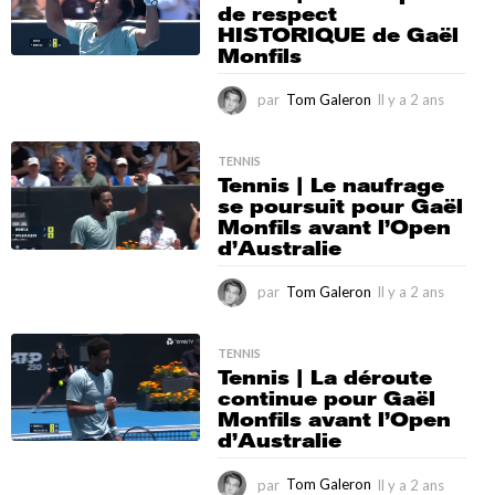
de respect
a
HISTORIQUE de Gaël
n
Monfils
s
par
Tom Galeron
Il y a 2 ans
I
l
y
a
TENNIS
Tennis | Le naufrage
2
se poursuit pour Gaël
a
Monfils avant l’Open
n
d’Australie
s
par
Tom Galeron
Il y a 2 ans
I
l
y
a
TENNIS
Tennis | La déroute
2
continue pour Gaël
a
Monfils avant l’Open
n
d’Australie
s
par
Tom Galeron
Il y a 2 ans
I