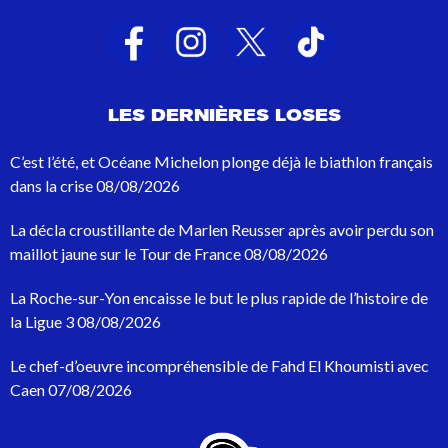
t
a
t
s
d
e
LES DERNIÈRES LOSES
r
e
c
C’est l’été, et Océane Michelon plonge déjà le biathlon français
h
dans la crise
08/08/2026
e
r
La décla croustillante de Marlen Reusser après avoir perdu son
c
h
maillot jaune sur le Tour de France
08/08/2026
e
p
La Roche-sur-Yon encaisse le but le plus rapide de l’histoire de
o
la Ligue 3
08/08/2026
u
r
Le chef-d’oeuvre incompréhensible de Fahd El Khoumisti avec
:
Caen
07/08/2026