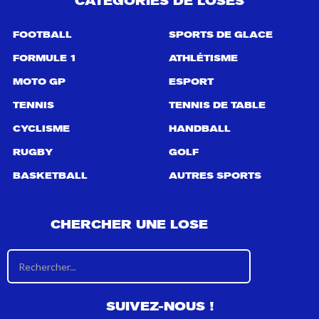
CATÉGORIES DE LOSES
o
u
r
FOOTBALL
SPORTS DE GLACE
:
FORMULE 1
ATHLÉTISME
MOTO GP
ESPORT
TENNIS
TENNIS DE TABLE
CYCLISME
HANDBALL
RUGBY
GOLF
BASKETBALL
AUTRES SPORTS
CHERCHER UNE LOSE
R
é
s
u
SUIVEZ-NOUS !
l