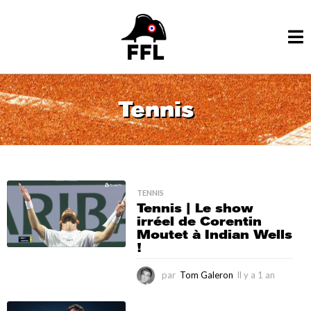
Tennis
TENNIS
Tennis | Le show
irréel de Corentin
Moutet à Indian Wells
!
par
Tom Galeron
Il y a 1 an
I
l
y