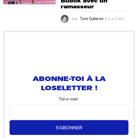
Bublik avec un
n
ramasseur
par
Tom Galeron
Il y a 2 ans
I
l
y
a
2
a
n
s
ABONNE-TOI À LA
LOSELETTER !
Ton e-mail :
S'ABONNER