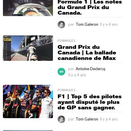
Formule 1 | Les notes
4
du Grand Prix du
a
Canada.
n
s
par
Tom Galeron
Il y a 4 ans
I
l
y
a
FORMULE 1
Grand Prix du
4
Canada | La ballade
a
canadienne de Max
n
s
par
Antoine Declercq
Il y a 4 ans
I
l
y
FORMULE 1
a
F1 | Top 5 des pilotes
4
ayant disputé le plus
a
de GP sans gagner.
n
s
par
Tom Galeron
Il y a 4 ans
I
l
y