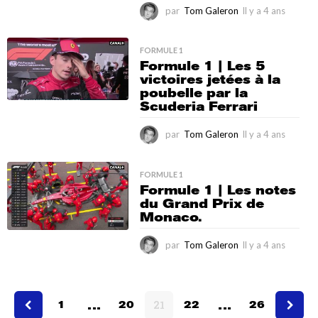
par
Tom Galeron
Il y a 4 ans
I
l
y
a
FORMULE 1
Formule 1 | Les 5
4
victoires jetées à la
a
poubelle par la
n
Scuderia Ferrari
s
par
Tom Galeron
Il y a 4 ans
I
l
y
a
FORMULE 1
Formule 1 | Les notes
4
du Grand Prix de
a
Monaco.
n
s
par
Tom Galeron
Il y a 4 ans
I
l
y
a
…
…
4
1
20
21
22
26
a