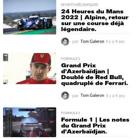
a
SPORTS MÉCANIQUES
24 Heures du Mans
2
2022 | Alpine, retour
a
sur une course déjà
n
légendaire.
s
par
Tom Galeron
Il y a 4 ans
I
l
y
a
FORMULE 1
Grand Prix
4
d’Azerbaïdjan |
a
Doublé de Red Bull,
n
quadruplé de Ferrari.
s
par
Tom Galeron
Il y a 4 ans
I
l
y
a
FORMULE 1
Formule 1 | Les notes
4
du Grand Prix
a
d’Azerbaïdjan.
n
s