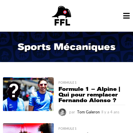
Sports Mécaniques
FORMULE 1
Formule 1 – Alpine |
Qui pour remplacer
Fernando Alonso ?
par
Tom Galeron
Il y a 4 ans
I
l
y
a
FORMULE 1