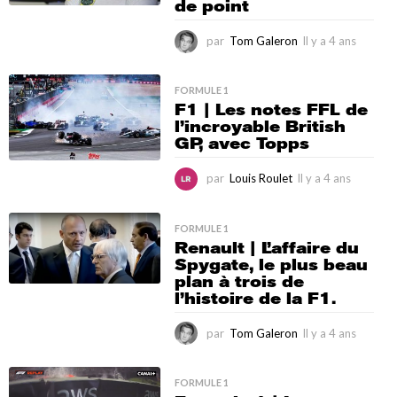
de point
s
par
Tom Galeron
Il y a 4 ans
I
l
y
a
FORMULE 1
F1 | Les notes FFL de
4
l’incroyable British
a
GP, avec Topps
n
s
par
Louis Roulet
Il y a 4 ans
I
l
y
a
FORMULE 1
Renault | L’affaire du
4
Spygate, le plus beau
a
plan à trois de
n
l’histoire de la F1.
s
par
Tom Galeron
Il y a 4 ans
I
l
y
a
FORMULE 1