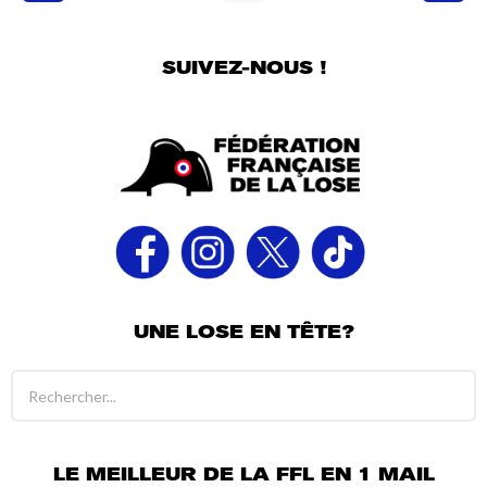
n
s
SUIVEZ-NOUS !
UNE LOSE EN TÊTE?
R
é
s
u
l
LE MEILLEUR DE LA FFL EN 1 MAIL
t