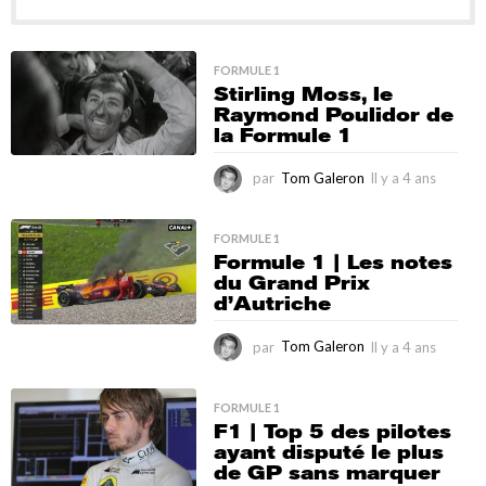
FORMULE 1
Stirling Moss, le
Raymond Poulidor de
la Formule 1
par
Tom Galeron
Il y a 4 ans
I
l
y
a
FORMULE 1
Formule 1 | Les notes
4
du Grand Prix
a
d’Autriche
n
s
par
Tom Galeron
Il y a 4 ans
I
l
y
a
FORMULE 1
F1 | Top 5 des pilotes
4
ayant disputé le plus
a
de GP sans marquer
n