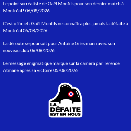
c
Le point surréaliste de Gaël Monfils pour son dernier match à
h
Montréal !
06/08/2026
e
r
C’est officiel : Gaël Monfils ne connaîtra plus jamais la défaite à
c
h
Montréal
06/08/2026
e
p
La déroute se poursuit pour Antoine Griezmann avec son
o
nouveau club
06/08/2026
u
r
Le message énigmatique marqué sur la caméra par Terence
:
Atmane après sa victoire
05/08/2026