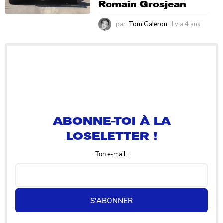
Romain Grosjean
n
s
par
Tom Galeron
Il y a 4 ans
I
l
y
a
4
a
n
s
ABONNE-TOI À LA
LOSELETTER !
Ton e-mail :
S'ABONNER