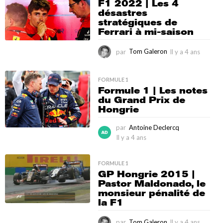
F1 2022 | Les 4
4
désastres
a
stratégiques de
n
Ferrari à mi-saison
s
par
Tom Galeron
Il y a 4 ans
I
l
y
a
FORMULE 1
Formule 1 | Les notes
4
du Grand Prix de
a
Hongrie
n
s
par
Antoine Declercq
Il y a 4 ans
I
l
y
FORMULE 1
a
GP Hongrie 2015 |
4
Pastor Maldonado, le
a
monsieur pénalité de
n
la F1
s
par
Tom Galeron
Il y a 4 ans
I