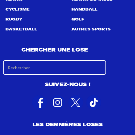
CYCLISME
HANDBALL
RUGBY
GOLF
BASKETBALL
AUTRES SPORTS
CHERCHER UNE LOSE
R
é
s
u
SUIVEZ-NOUS !
l
t
a
t
s
d
e
LES DERNIÈRES LOSES
r
e