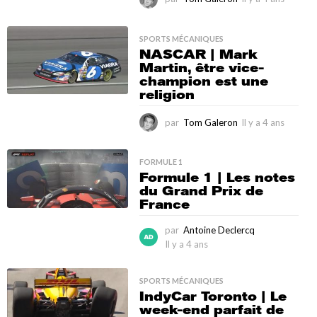
l
y
a
SPORTS MÉCANIQUES
NASCAR | Mark
4
Martin, être vice-
a
champion est une
n
religion
s
par
Tom Galeron
Il y a 4 ans
I
l
y
a
FORMULE 1
Formule 1 | Les notes
4
du Grand Prix de
a
France
n
s
par
Antoine Declercq
Il y a 4 ans
I
l
y
SPORTS MÉCANIQUES
a
IndyCar Toronto | Le
4
week-end parfait de
a