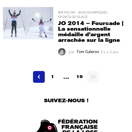
l
y
a
BIATHLON
,
JEUX OLYMPIQUES
,
SPORTS DE GLACE
3
JO 2014 – Fourcade |
m
La sensationnelle
o
médaille d’argent
i
arrachée sur la ligne
s
par
Tom Galeron
Il y a 3 ans
I
l
y
a
…
3
1
19
20
a
n
s
SUIVEZ-NOUS !