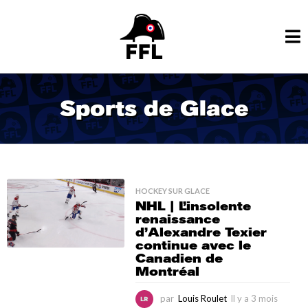
Sports de Glace
HOCKEY SUR GLACE
NHL | L’insolente
renaissance
d’Alexandre Texier
continue avec le
Canadien de
Montréal
par
Louis Roulet
Il y a 3 mois
I