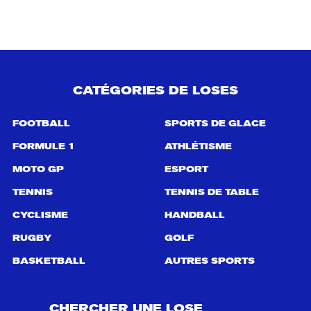
e
r
c
h
e
p
CATÉGORIES DE LOSES
o
u
r
FOOTBALL
SPORTS DE GLACE
:
FORMULE 1
ATHLÉTISME
MOTO GP
ESPORT
TENNIS
TENNIS DE TABLE
CYCLISME
HANDBALL
RUGBY
GOLF
BASKETBALL
AUTRES SPORTS
CHERCHER UNE LOSE