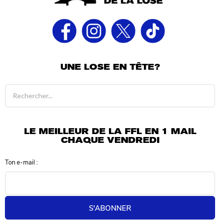
UNE LOSE EN TÊTE?
R
é
s
u
l
LE MEILLEUR DE LA FFL EN 1 MAIL
t
CHAQUE VENDREDI
a
t
Ton e-mail :
s
d
e
r
e
S'ABONNER
c
h