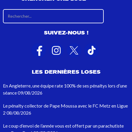
R
é
s
u
SUIVEZ-NOUS !
l
t
a
t
s
d
e
LES DERNIÈRES LOSES
r
e
c
En Angleterre, une équipe rate 100% de ses pénaltys lors d’une
h
séance
09/08/2026
e
r
Le pénalty collector de Pape Moussa avec le FC Metz en Ligue
c
h
2
08/08/2026
e
p
Le coup d’envoi de l’année vous est offert par un parachutiste
o