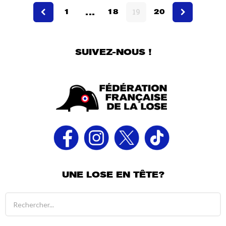
…
7
1
18
19
20
a
n
s
SUIVEZ-NOUS !
UNE LOSE EN TÊTE?
R
é
s
u