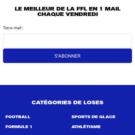
l
LE MEILLEUR DE LA FFL EN 1 MAIL
t
CHAQUE VENDREDI
a
t
Ton e-mail :
s
d
e
r
e
S'ABONNER
c
h
e
r
c
h
e
p
CATÉGORIES DE LOSES
o
u
r
FOOTBALL
SPORTS DE GLACE
:
FORMULE 1
ATHLÉTISME