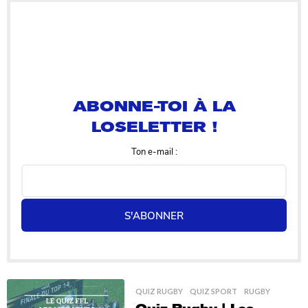
a
6
a
n
s
ABONNE-TOI À LA
LOSELETTER !
Ton e-mail :
S'ABONNER
QUIZ RUGBY
,
QUIZ SPORT
,
RUGBY