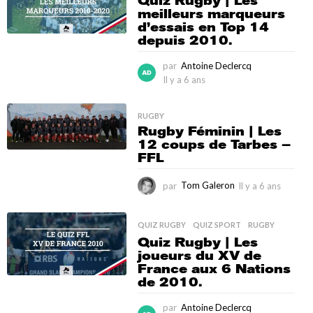
Quiz Rugby | Les
meilleurs marqueurs
d’essais en Top 14
depuis 2010.
par
Antoine Declercq
Il y a 6 ans
I
l
y
RUGBY
a
Rugby Féminin | Les
6
12 coups de Tarbes –
a
FFL
n
s
par
Tom Galeron
Il y a 6 ans
I
l
y
a
QUIZ RUGBY
,
QUIZ SPORT
,
RUGBY
6
Quiz Rugby | Les
a
joueurs du XV de
n
France aux 6 Nations
s
de 2010.
par
Antoine Declercq