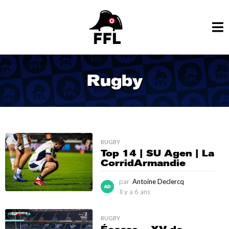
Rugby
RUGBY
Top 14 | SU Agen | La
CorridArmandie
par
Antoine Declercq
Il y a 6 ans
I
l
y
RUGBY
a