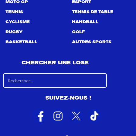
MOTO GP
ESPORT
TENNIS
TENNIS DE TABLE
CYCLISME
HANDBALL
RUGBY
GOLF
BASKETBALL
AUTRES SPORTS
CHERCHER UNE LOSE
R
é
s
u
SUIVEZ-NOUS !
l
t
a
t
s
d
e