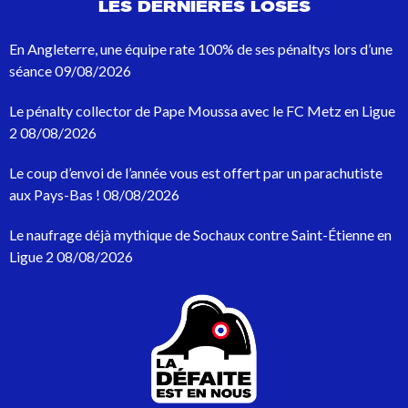
LES DERNIÈRES LOSES
r
e
c
En Angleterre, une équipe rate 100% de ses pénaltys lors d’une
h
séance
09/08/2026
e
r
Le pénalty collector de Pape Moussa avec le FC Metz en Ligue
c
h
2
08/08/2026
e
p
Le coup d’envoi de l’année vous est offert par un parachutiste
o
aux Pays-Bas !
08/08/2026
u
r
Le naufrage déjà mythique de Sochaux contre Saint-Étienne en
:
Ligue 2
08/08/2026