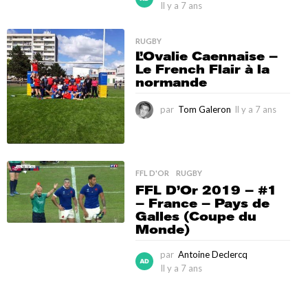
Il y a 7 ans
I
l
y
RUGBY
a
L’Ovalie Caennaise –
7
Le French Flair à la
a
normande
n
s
par
Tom Galeron
Il y a 7 ans
I
l
y
a
7
FFL D'OR
,
RUGBY
a
FFL D’Or 2019 – #1
n
– France – Pays de
s
Galles (Coupe du
Monde)
par
Antoine Declercq
Il y a 7 ans
I
l
y
a