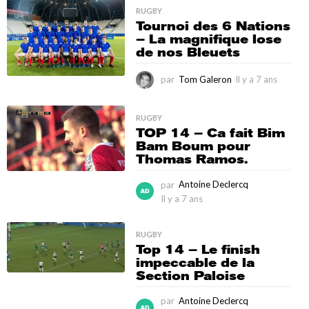
y
RUGBY
a
Tournoi des 6 Nations
7
– La magnifique lose
a
de nos Bleuets
n
s
par
Tom Galeron
Il y a 7 ans
I
l
y
a
RUGBY
TOP 14 – Ca fait Bim
7
Bam Boum pour
a
Thomas Ramos.
n
s
par
Antoine Declercq
Il y a 7 ans
I
l
y
RUGBY
a
Top 14 – Le finish
7
impeccable de la
a
Section Paloise
n
s
par
Antoine Declercq