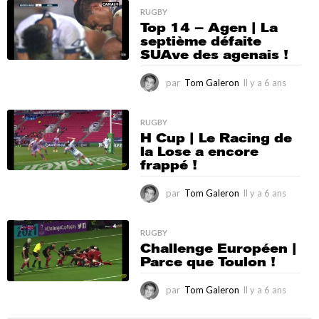
a
RUGBY
Top 14 – Agen | La
6
septième défaite
a
SUAve des agenais !
n
s
par
Tom Galeron
Il y a 6 ans
I
l
y
a
RUGBY
H Cup | Le Racing de
6
la Lose a encore
a
frappé !
n
s
par
Tom Galeron
Il y a 6 ans
I
l
y
a
RUGBY
Challenge Européen |
6
Parce que Toulon !
a
n
s
par
Tom Galeron
Il y a 6 ans
I
l
y