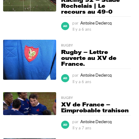
a
Rochelais | Le
n
recours au 49-0
s
par
Antoine Declercq
Il y a 6 ans
I
l
y
RUGBY
a
Rugby – Lettre
6
ouverte au XV de
a
France.
n
s
par
Antoine Declercq
Il y a 6 ans
I
l
y
RUGBY
a
XV de France –
6
L’improbable trahison
a
n
par
Antoine Declercq
s
Il y a 7 ans
I
l