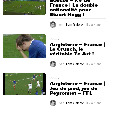
Écosse – XV de
6
France | La double
a
nationalité pour
n
Stuart Hogg !
s
par
Tom Galeron
Il y a 6 ans
I
l
y
a
RUGBY
Angleterre – France |
6
Le Crunch, le
a
véritable 7e Art !
n
s
par
Tom Galeron
Il y a 6 ans
I
l
y
a
RUGBY
Angleterre – France |
6
Jeu de pied, jeu de
a
Peyronnet – FFL
n
s
par
Tom Galeron
Il y a 6 ans
I
l
y