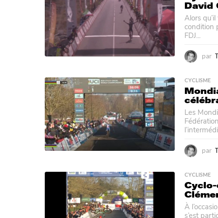
David 
Alors qu’i
condition 
FDJ...
par
CYCLISME
Mondia
célébr
Les Mondia
Fédération
l’intermédia
par
CYCLISME
Cyclo-
Clémen
À l’occas
s’est parti