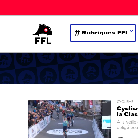
Rubriques FFL
CYCLISME
Cyclis
la Cla
À la veill
obligé pou