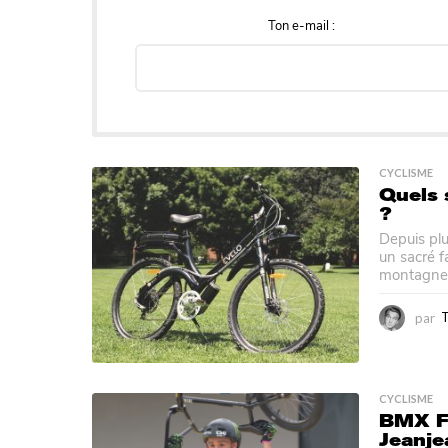
Ton e-mail :
CYCLISME
Quels 
?
Depuis plus
un sacré f
montagne, 
par
CYCLISME
BMX Fr
Jeanj