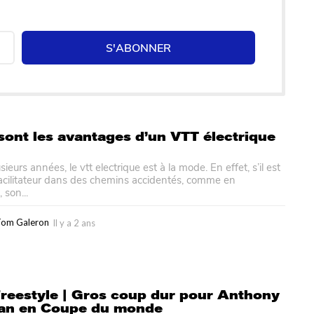
S'ABONNER
sont les avantages d’un VTT électrique
ieurs années, le vtt electrique est à la mode. En effet, s’il est
acilitateur dans des chemins accidentés, comme en
son...
Tom Galeron
Il y a 2 ans
I
l
y
a
2
a
eestyle | Gros coup dur pour Anthony
n
ean en Coupe du monde