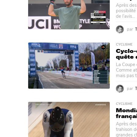
Après des 
possibilit
de l’avis...
par
CYCLISME
Cyclo-
quête 
La Coupe 
Comme atte
mais pas to
par
CYCLISME
Mondia
frança
Après des 
trahison d
grandes ch