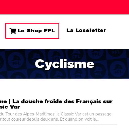
La Loseletter
Le Shop FFL
Cyclisme
me | La douche froide des Français sur
ssic Var
e du Tour des Alpes-Maritimes, la Classic Var est un passage
r tout coureur depuis deux ans. Et quand on voit le...