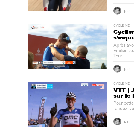
par
CYCLISME
Cyclis
s’inqui
Après avoi
Émilien Je
Tour...
par
CYCLISME
VTT | 
sur le
Pour cette
rendez-vou
par