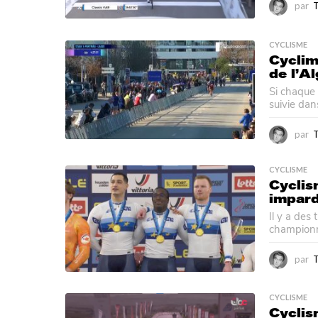
par
CYCLISME
Cyclime
de l’Al
Si chaque 
suivie dans
par
CYCLISME
Cyclis
impard
Il y a des
championna
par
CYCLISME
Cyclis