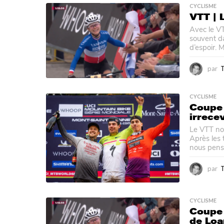
CYCLISME
VTT | 
Avec le VT
souvent da
d’espoir. M
par
CYCLISME
Coupe 
irrece
Le VTT nou
Après les 
nous pensi
par
CYCLISME
Coupe 
de Lo