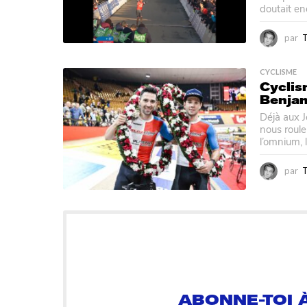
doutait en
par
CYCLISME
Cyclism
Benja
Déjà aux 
nous roul
l’omnium, l
par
ABONNE-TOI À