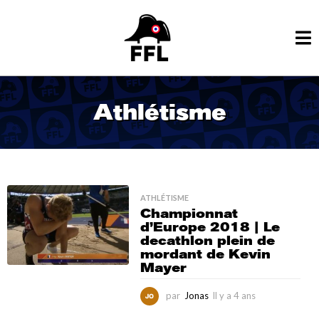
Athlétisme
ATHLÉTISME
Championnat
d’Europe 2018 | Le
decathlon plein de
mordant de Kevin
Mayer
par
Jonas
Il y a 4 ans
I
l