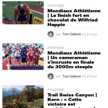
y
a
ATHLÉTISME
Mondiaux Athlétisme
4
| Le finish fort en
a
chocolat de Wilfried
n
Happio
s
par
Tom Galeron
Il y a 4 ans
I
l
y
a
ATHLÉTISME
Mondiaux Athlétisme
4
| Un cameraman
a
s’incruste en finale
n
du 3000m steeple
s
par
Tom Galeron
Il y a 4 ans
I
l
y
a
ATHLÉTISME
Trail Swiss Canyon |
4
Kern : « Cette
a
victoire est
n