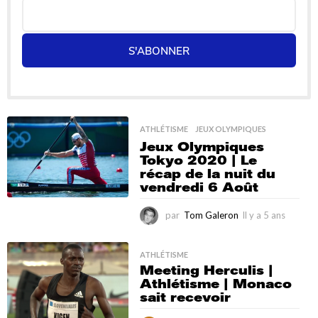
S'ABONNER
ATHLÉTISME
,
JEUX OLYMPIQUES
Jeux Olympiques
Tokyo 2020 | Le
récap de la nuit du
vendredi 6 Août
par
Tom Galeron
Il y a 5 ans
I
l
y
a
ATHLÉTISME
Meeting Herculis |
5
Athlétisme | Monaco
a
sait recevoir
n
s