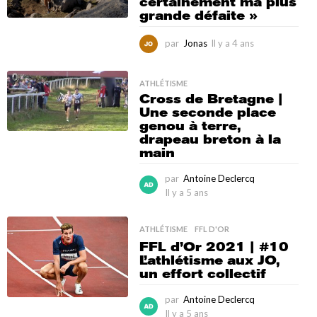
certainement ma plus
s
grande défaite »
par
Jonas
Il y a 4 ans
I
l
y
a
ATHLÉTISME
Cross de Bretagne |
4
Une seconde place
a
genou à terre,
n
drapeau breton à la
s
main
par
Antoine Declercq
Il y a 5 ans
I
l
y
ATHLÉTISME
,
FFL D'OR
a
FFL d’Or 2021 | #10
4
L’athlétisme aux JO,
a
un effort collectif
n
s
par
Antoine Declercq
Il y a 5 ans
I