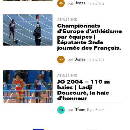
par
Jonas
Il y a 5 ans
I
l
y
a
ATHLÉTISME
Championnats
5
d’Europe d’athlétisme
a
par équipes |
n
L’épatante 2nde
s
journée des Français.
par
Jonas
Il y a 5 ans
I
l
y
a
ATHLÉTISME
JO 2004 – 110 m
5
haies | Ladji
a
Doucouré, la haie
n
d’honneur
s
par
Thom
Il y a 6 ans
I
l
y
a