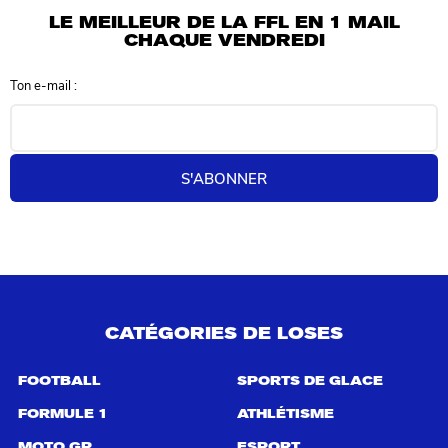
l
LE MEILLEUR DE LA FFL EN 1 MAIL
t
CHAQUE VENDREDI
a
t
Ton e-mail :
s
d
e
r
e
S'ABONNER
c
h
e
r
c
h
e
p
CATÉGORIES DE LOSES
o
u
r
FOOTBALL
SPORTS DE GLACE
:
FORMULE 1
ATHLÉTISME
MOTO GP
ESPORT