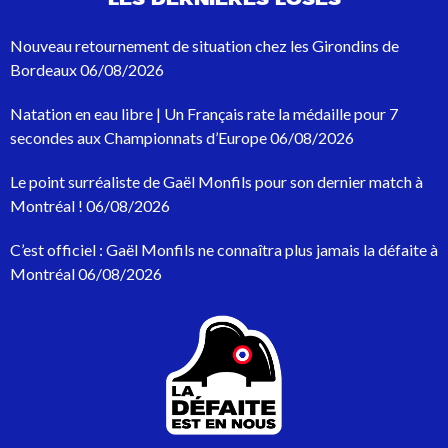
r
e
c
Nouveau retournement de situation chez les Girondins de
h
Bordeaux
06/08/2026
e
r
Natation en eau libre | Un Français rate la médaille pour 7
c
h
secondes aux Championnats d’Europe
06/08/2026
e
p
Le point surréaliste de Gaël Monfils pour son dernier match à
o
Montréal !
06/08/2026
u
r
C’est officiel : Gaël Monfils ne connaîtra plus jamais la défaite à
:
Montréal
06/08/2026