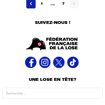
…
6
1
7
8
a
n
s
SUIVEZ-NOUS !
UNE LOSE EN TÊTE?
R
é
s
u