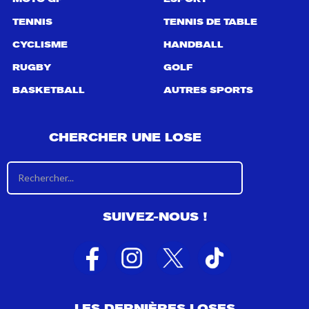
TENNIS
TENNIS DE TABLE
CYCLISME
HANDBALL
RUGBY
GOLF
BASKETBALL
AUTRES SPORTS
CHERCHER UNE LOSE
R
é
s
u
SUIVEZ-NOUS !
l
t
a
t
s
d
e
LES DERNIÈRES LOSES