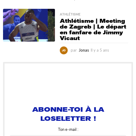
l
y
ATHLÉTISME
a
Athlétisme | Meeting
5
de Zagreb | Le départ
a
en fanfare de Jimmy
n
Vicaut
s
par
Jonas
Il y a 5 ans
I
l
y
a
5
a
n
s
ABONNE-TOI À LA
LOSELETTER !
Ton e-mail :